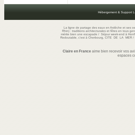
Hébergement & Support L
La ligne de partage des eaux en Ardèche et ses oe
Rhin) : traditions architecturales et fêtes en tous ge
mérite bien une escapade
/
Séjour week-end à Honf
Redoutable, c'est à Cherbourg, CITE DE LA MER
/
Claire en France
aime bien recevoir vos avis
espaces c