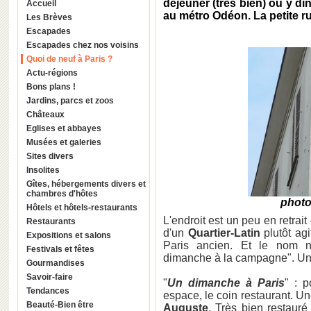
déjeuner (très bien) ou y d
Accueil
au métro Odéon. La petite r
Les Brèves
Escapades
Escapades chez nos voisins
Quoi de neuf à Paris ?
Actu-régions
Bons plans !
Jardins, parcs et zoos
Châteaux
Eglises et abbayes
Musées et galeries
Sites divers
Insolites
Gîtes, hébergements divers et
chambres d'hôtes
photo
Hôtels et hôtels-restaurants
L'endroit est un peu en retrai
Restaurants
d'un
Quartier-Latin
plutôt ag
Expositions et salons
Paris ancien. Et le nom 
Festivals et fêtes
dimanche à la campagne". Un
Gourmandises
Savoir-faire
"
Un dimanche à Paris
" : 
Tendances
espace, le coin restaurant. Un
Beauté-Bien être
Auguste
. Très bien restauré