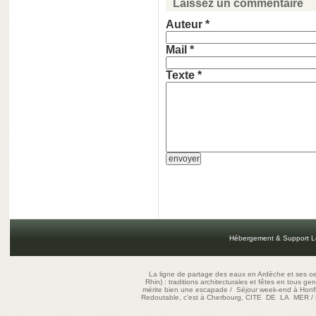
Laissez un commentaire
Auteur *
Mail *
Texte *
Hébergement & Support L
La ligne de partage des eaux en Ardèche et ses oe
Rhin) : traditions architecturales et fêtes en tous ge
mérite bien une escapade
/
Séjour week-end à Honf
Redoutable, c'est à Cherbourg, CITE DE LA MER
/