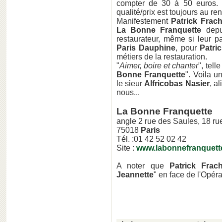
compter de 30 à 50 euros. L
qualité/prix est toujours au r
Manifestement
Patrick Frac
La Bonne Franquette
depu
restaurateur, même si leur p
Paris Dauphine
, pour
Patri
métiers de la restauration.
"
Aimer, boire et chanter
", tell
Bonne Franquette
". Voila u
le sieur
Alfricobas Nasier
, a
nous...
La Bonne Franquette
angle 2 rue des Saules, 18 ru
75018
Paris
Tél. :01 42 52 02 42
Site :
www.labonnefranquett
A noter que
Patrick Frac
Jeannette
" en face de l'Opé