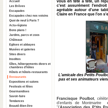
vous en tête à tête, un rep
Accueil
c'est assurément l'endro
Les Brèves
agréable autour d'une tab
Escapades
Claire en France que l'on s'
Escapades chez nos voisins
Quoi de neuf à Paris ?
Actu-régions
Bons plans !
Jardins, parcs et zoos
Châteaux
Eglises et abbayes
Musées et galeries
Sites divers
Insolites
Gîtes, hébergements divers et
chambres d'hôtes
Hôtels et hôtels-restaurants
L'amicale des Petits Poulb
Restaurants
pas et ses animateurs vienn
Expositions et salons
Festivals et fêtes
Gourmandises
Savoir-faire
Francisque Poulbot
, célèb
Tendances
d'enfants de Montmartre e
Beauté-Bien être
"l'
Association des P'tits Po