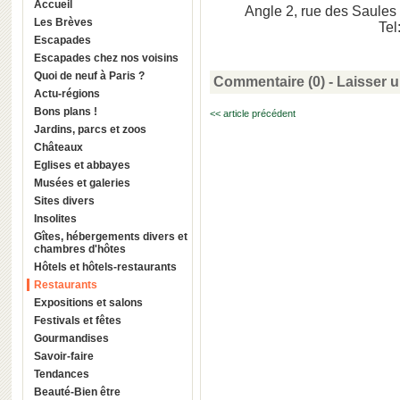
Accueil
Angle 2, rue des Saules 
Les Brèves
Tel
Escapades
Escapades chez nos voisins
Quoi de neuf à Paris ?
Commentaire (0) -
Laisser 
Actu-régions
Bons plans !
<< article précédent
Jardins, parcs et zoos
Châteaux
Eglises et abbayes
Musées et galeries
Sites divers
Insolites
Gîtes, hébergements divers et
chambres d'hôtes
Hôtels et hôtels-restaurants
Restaurants
Expositions et salons
Festivals et fêtes
Gourmandises
Savoir-faire
Tendances
Beauté-Bien être