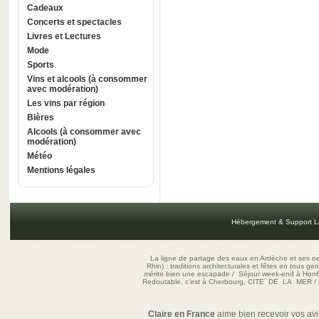
Cadeaux
Concerts et spectacles
Livres et Lectures
Mode
Sports
Vins et alcools (à consommer
avec modération)
Les vins par région
Bières
Alcools (à consommer avec
modération)
Météo
Mentions légales
Hébergement & Support L
La ligne de partage des eaux en Ardèche et ses oe
Rhin) : traditions architecturales et fêtes en tous ge
mérite bien une escapade
/
Séjour week-end à Honf
Redoutable, c'est à Cherbourg, CITE DE LA MER
/
Claire en France
aime bien recevoir vos avis