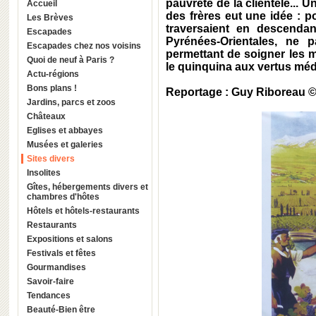
pauvreté de la clientèle... U
Accueil
des frères eut une idée : 
Les Brèves
traversaient en descendan
Escapades
Pyrénées-Orientales, ne 
Escapades chez nos voisins
permettant de soigner les 
Quoi de neuf à Paris ?
le quinquina aux vertus méd
Actu-régions
Bons plans !
Reportage : Guy Riboreau 
Jardins, parcs et zoos
Châteaux
Eglises et abbayes
Musées et galeries
Sites divers
Insolites
Gîtes, hébergements divers et
chambres d'hôtes
Hôtels et hôtels-restaurants
Restaurants
Expositions et salons
Festivals et fêtes
Gourmandises
Savoir-faire
Tendances
Beauté-Bien être