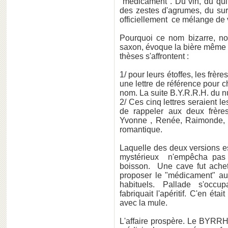
"médicament". Du vin, du qui
des zestes d'agrumes, du sure
officiellement ce mélange de v
Pourquoi ce nom bizarre, nou
saxon, évoque la bière même s
thèses s'affrontent :
1/ pour leurs étoffes, les frère
une lettre de référence pour cha
nom. La suite B.Y.R.R.H. du n
2/ Ces cinq lettres seraient l
de rappeler aux deux frères 
Yvonne , Renée, Raimonde, Ho
romantique.
Laquelle des deux versions e
mystérieux n'empêcha pas 
boisson. Une cave fut ache
proposer le "médicament" aux 
habituels. Pallade s'occ
fabriquait l'apéritif. C'en éta
avec la mule.
L'affaire prospère. Le BYRRH 