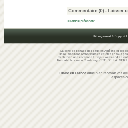
Commentaire (0) -
Laisser 
<< article précédent
Hébergement & Support L
La ligne de partage des eaux en Ardèche et ses oe
Rhin) : traditions architecturales et fêtes en tous ge
mérite bien une escapade
/
Séjour week-end à Honf
Redoutable, c'est à Cherbourg, CITE DE LA MER
/
Claire en France
aime bien recevoir vos avis
espaces c