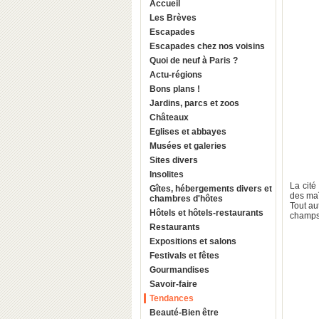
Accueil
Les Brèves
Escapades
Escapades chez nos voisins
Quoi de neuf à Paris ?
Actu-régions
Bons plans !
Jardins, parcs et zoos
Châteaux
Eglises et abbayes
Musées et galeries
Sites divers
Insolites
La cité
Gîtes, hébergements divers et
des maî
chambres d'hôtes
Tout au
Hôtels et hôtels-restaurants
champs 
Restaurants
Expositions et salons
Festivals et fêtes
Gourmandises
Savoir-faire
Tendances
Beauté-Bien être