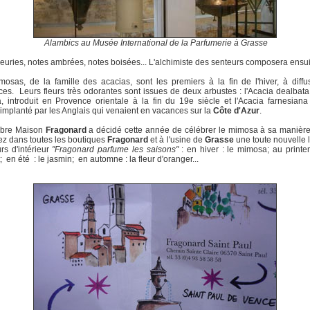
Alambics au Musée International de la Parfumerie à Grasse
leuries, notes ambrées, notes boisées... L'alchimiste des senteurs composera ensui
osas, de la famille des acacias, sont les premiers à la fin de l'hiver, à diffu
ces. Leurs fleurs très odorantes sont issues de deux arbustes : l'Acacia dealbat
 introduit en Provence orientale à la fin du 19e siècle et l'Acacia farnesian
 implanté par les Anglais qui venaient en vacances sur la
Côte d'Azur
.
èbre Maison
Fragonard
a décidé cette année de célébrer le mimosa à sa manière
ez dans toutes les boutiques
Fragonard
et à l'usine de
Grasse
une toute nouvelle 
urs d'intérieur
"Fragonard parfume les saisons"
: en hiver : le mimosa; au printe
 en été : le jasmin; en automne : la fleur d'oranger...