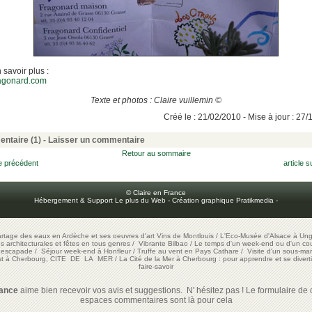
 savoir plus :
agonard.com
Texte et photos : Claire vuillemin ©
Créé le : 21/02/2010 - Mise à jour : 27
ntaire (1)
-
Laisser un commentaire
Retour au sommaire
le précédent
article s
© Claire en France
Hébergement & Support Le plus du Web
-
Création graphique Pratikmedia
-
artage des eaux en Ardèche et ses oeuvres d'art
Vins de Montlouis
/
L'Eco-Musée d'Alsace à Ung
ons architecturales et fêtes en tous genres
/
Vibrante Bilbao
/
Le temps d'un week-end ou d'un cour
e escapade
/
Séjour week-end à Honfleur
/
Truffe au vent en Pays Cathare
/
Visite d'un sous-mar
est à Cherbourg, CITE DE LA MER
/
La Cité de la Mer à Cherbourg : pour apprendre et se diverti
faire-savoir
rance
aime bien recevoir vos avis et suggestions. N' hésitez pas ! Le formulaire de c
espaces commentaires sont là pour cela