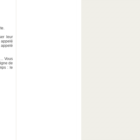
te.
ser leur
a appelé
a appelé
... Vous
ligne de
mps : le