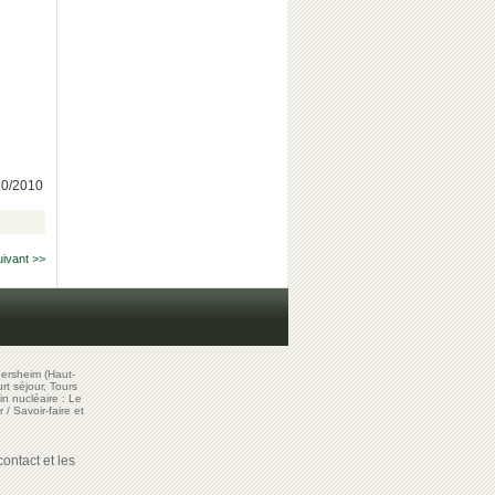
/10/2010
uivant >>
ersheim (Haut-
t séjour, Tours
in nucléaire : Le
r
/
Savoir-faire et
ontact et les