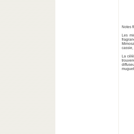
Notes f
Les mim
fragran
Mimosa,
cassie,
La cél
trouver
diffuse
muguet;