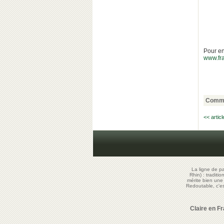
Pour en
www.fr
Comme
<< artic
La ligne de p
Rhin) : traditi
mérite bien un
Redoutable, c'
Claire en F