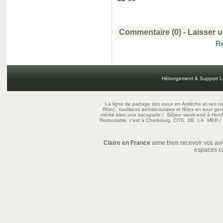
Commentaire (0) -
Laisser 
Re
Hébergement & Support L
La ligne de partage des eaux en Ardèche et ses oe
Rhin) : traditions architecturales et fêtes en tous ge
mérite bien une escapade
/
Séjour week-end à Honf
Redoutable, c'est à Cherbourg, CITE DE LA MER
/
Claire en France
aime bien recevoir vos avis
espaces c