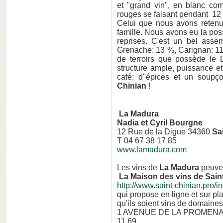
et "grand vin", en blanc co
rouges se faisant pendant 12
Celui que nous avons reten
famille. Nous avons eu la pos
reprises. C'est un bel ass
Grenache: 13 %, Carignan: 11 
de terroirs que possède le 
structure ample, puissance e
café; d"épices et un soup
Chinian
!
La Madura
Nadia et Cyril Bourgne
12 Rue de la Digue 34360
Sa
T 04 67 38 17 85
www.lamadura.com
Les vins de
La Madura
peuven
La Maison des vins de Sain
http://www.saint-chinian.pro/i
qui propose en ligne et sur pl
qu'ils soient vins de domaine
1 AVENUE DE LA PROMENA
11 69