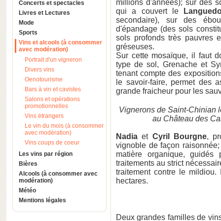
millions d'années); sur des s
Concerts et spectacles
qui a couvert le
Langued
Livres et Lectures
secondaire), sur des ébou
Mode
d'épandage (des sols constit
Sports
sols profonds très pauvres e
Vins et alcools (à consommer
gréseuses.
avec modération)
Sur cette mosaïque, il faut
Portrait d'un vigneron
type de sol, Grenache et Syr
Divers vins
tenant compte des expositions
Oenotourisme
le savoir-faire, permet des 
Bars à vin et cavistes
grande fraicheur pour les sauv
Salons et opérations
promotionnelles
Vignerons de Saint-Chinian l
Vins étrangers
au Château des Ca
Le vin du mois (à consommer
avec modération)
Nadia
et
Cyril Bourgne
, p
Vins coups de coeur
vignoble de façon raisonnée;
matière organique, guidés 
Les vins par région
traitements au strict nécessai
Bières
traitement contre le mildio
Alcools (à consommer avec
hectares.
modération)
Météo
Mentions légales
Deux grandes familles de vins