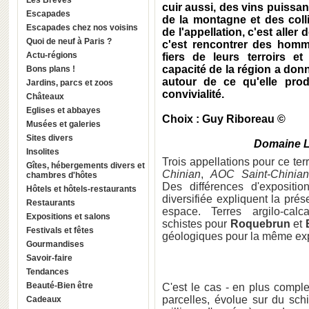
Les Brèves
cuir aussi, des vins puissan
Escapades
de la montagne et des colli
Escapades chez nos voisins
de l'appellation, c'est aller 
Quoi de neuf à Paris ?
c'est rencontrer des homm
Actu-régions
fiers de leurs terroirs et
capacité de la région a donn
Bons plans !
autour de ce qu'elle pro
Jardins, parcs et zoos
convivialité.
Châteaux
Eglises et abbayes
Choix : Guy Riboreau ©
Musées et galeries
Sites divers
Domaine L
Insolites
Trois appellations pour ce ter
Gîtes, hébergements divers et
Chinian
,
AOC Saint-Chinia
chambres d'hôtes
Des différences d'expositio
Hôtels et hôtels-restaurants
diversifiée expliquent la pré
Restaurants
espace. Terres argilo-cal
Expositions et salons
schistes pour
Roquebrun
et
Festivals et fêtes
géologiques pour la même expl
Gourmandises
Savoir-faire
Tendances
Beauté-Bien être
C'est le cas - en plus compl
parcelles, évolue sur du sch
Cadeaux