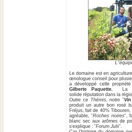
L"équip
Le domaine est en agricultur
œnologue conseil pour plusie
a développé cette propriét
Gilberte Paquette.
La 
solide réputation dans la régi
Outre ce
Thémis
, notre "
Vin
produit un autre bon rosé 
Fréjus, fait de 40% Tiboure
agréable, "
Roches noires
", 
blanc sec aux arômes de po
s'explique : "
Forum Julii
".
Car l'histoire du domaine no