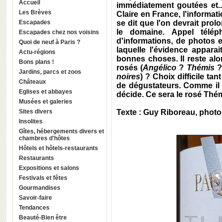
Accueil
immédiatement goutées et..
Les Brèves
Claire en France, l'informat
Escapades
se dit que l'on devrait prol
le domaine. Appel télép
Escapades chez nos voisins
d'informations, de photos e
Quoi de neuf à Paris ?
laquelle l'évidence apparai
Actu-régions
bonnes choses. Il reste alor
Bons plans !
rosés (
Angélico
?
Thémis
?)
Jardins, parcs et zoos
noires
) ? Choix difficile tan
Châteaux
de dégustateurs. Comme il f
Eglises et abbayes
décide. Ce sera le rosé Thé
Musées et galeries
Sites divers
Texte : Guy Riboreau, phot
Insolites
Gîtes, hébergements divers et
chambres d'hôtes
Hôtels et hôtels-restaurants
Restaurants
Expositions et salons
Festivals et fêtes
Gourmandises
Savoir-faire
Tendances
Beauté-Bien être