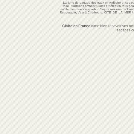
La ligne de partage des eaux en Ardèche et ses oe
Rhin) : traditions architecturales et fêtes en tous ge
mérite bien une escapade
/
Séjour week-end à Honf
Redoutable, c'est à Cherbourg, CITE DE LA MER
/
Claire en France
aime bien recevoir vos avis
espaces c