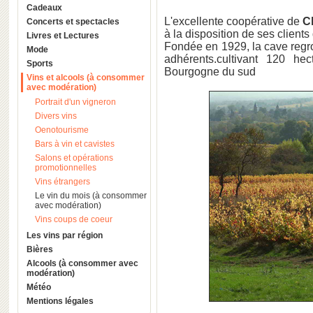
Cadeaux
L'excellente coopérative de
C
Concerts et spectacles
à la disposition de ses clients
Livres et Lectures
Fondée en 1929, la cave regr
Mode
adhérents.cultivant 120 he
Sports
Bourgogne du sud
Vins et alcools (à consommer
avec modération)
Portrait d'un vigneron
Divers vins
Oenotourisme
Bars à vin et cavistes
Salons et opérations
promotionnelles
Vins étrangers
Le vin du mois (à consommer
avec modération)
Vins coups de coeur
Les vins par région
Bières
Alcools (à consommer avec
modération)
Météo
Mentions légales