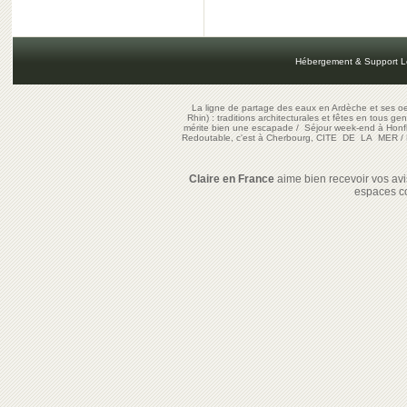
Hébergement & Support L
La ligne de partage des eaux en Ardèche et ses oe
Rhin) : traditions architecturales et fêtes en tous ge
mérite bien une escapade
/
Séjour week-end à Honf
Redoutable, c'est à Cherbourg, CITE DE LA MER
/
Claire en France
aime bien recevoir vos avis
espaces c