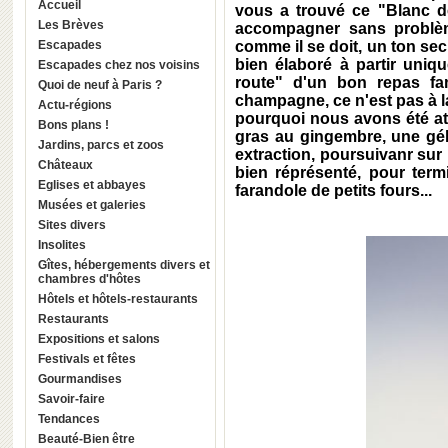
Accueil
vous a trouvé ce "Blanc d
Les Brèves
accompagner sans problèm
Escapades
comme il se doit, un ton sec 
bien élaboré à partir uniq
Escapades chez nos voisins
route" d'un bon repas fa
Quoi de neuf à Paris ?
champagne, ce n'est pas à la
Actu-régions
pourquoi nous avons été att
Bons plans !
gras au gingembre, une gé
Jardins, parcs et zoos
extraction, poursuivanr sur
Châteaux
bien réprésenté, pour term
Eglises et abbayes
farandole de petits fours...
Musées et galeries
Sites divers
Insolites
Gîtes, hébergements divers et
chambres d'hôtes
Hôtels et hôtels-restaurants
Restaurants
Expositions et salons
Festivals et fêtes
Gourmandises
Savoir-faire
Tendances
Beauté-Bien être