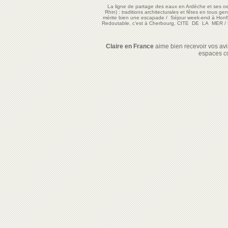
La ligne de partage des eaux en Ardèche et ses oe
Rhin) : traditions architecturales et fêtes en tous ge
mérite bien une escapade
/
Séjour week-end à Honf
Redoutable, c'est à Cherbourg, CITE DE LA MER
/
Claire en France
aime bien recevoir vos avis
espaces c