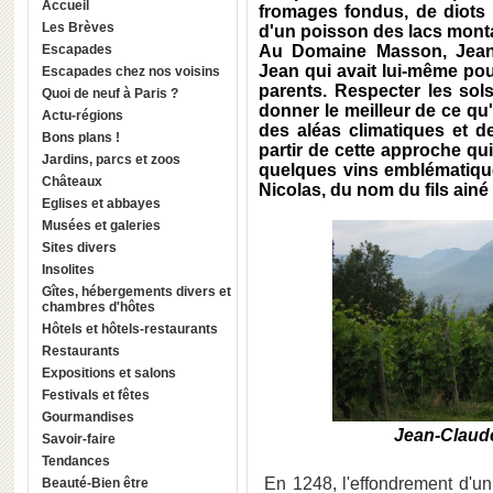
Accueil
fromages fondus, de diots
Les Brèves
d'un poisson des lacs mont
Escapades
Au Domaine Masson, Jean-
Jean qui avait lui-même pour
Escapades chez nos voisins
parents. Respecter les sol
Quoi de neuf à Paris ?
donner le meilleur de ce qu'
Actu-régions
des aléas climatiques et de 
Bons plans !
partir de cette approche qu
Jardins, parcs et zoos
quelques vins emblématique
Châteaux
Nicolas, du nom du fils ai
Eglises et abbayes
Musées et galeries
Sites divers
Insolites
Gîtes, hébergements divers et
chambres d'hôtes
Hôtels et hôtels-restaurants
Restaurants
Expositions et salons
Festivals et fêtes
Gourmandises
Jean-Claud
Savoir-faire
Tendances
En 1248, l'effondrement d'un
Beauté-Bien être