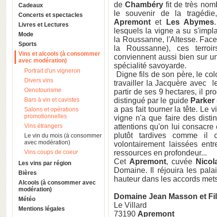
de
Chambéry
fit de très nom
Cadeaux
le souvenir de la tragédi
Concerts et spectacles
Apremont
et
Les Abymes
Livres et Lectures
lesquels la vigne a su s'imp
Mode
la Roussanne, l'Altesse. Fac
Sports
la Roussanne), ces terroi
Vins et alcools (à consommer
conviennent aussi bien sur u
avec modération)
spécialité savoyarde.
Portrait d'un vigneron
Digne fils de son père, le co
Divers vins
travailler la Jacquère avec l
Oenotourisme
partir de ses 9 hectares, il pro
Bars à vin et cavistes
distingué par le guide
Parker
a pas fait tourner la tête. Le v
Salons et opérations
promotionnelles
vigne n'a que faire des distin
Vins étrangers
attentions qu'on lui consacre
plutôt tardives comme il c
Le vin du mois (à consommer
avec modération)
volontairement laissées ent
Vins coups de coeur
ressources en profondeur...
Cet
Apremont
, cuvée
Nicol
Les vins par région
Domaine. Il réjouira les pala
Bières
hauteur dans les accords mets
Alcools (à consommer avec
modération)
Domaine Jean Masson et Fi
Météo
Le Villard
Mentions légales
73190
Apremont