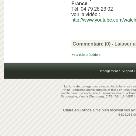
France
Tél: 04 79 28 23 02
voir la vidéo :
http://www.youtube.com/wa
Commentaire (0) -
Laisser 
<< article précédent
Hébergement & Support L
La ligne de partage des eaux en Ardèche et ses oe
Rhin) : traditions architecturales et fêtes en tous ge
mérite bien une escapade
/
Séjour week-end à Honf
Redoutable, c'est à Cherbourg, CITE DE LA MER
/
Claire en France
aime bien recevoir vos avis
espaces c