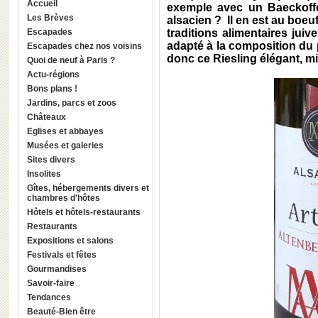
Accueil
exemple avec un Baeckoffe 
Les Brèves
alsacien ? Il en est au boeu
Escapades
traditions alimentaires juiv
adapté à la composition du 
Escapades chez nos voisins
donc ce Riesling élégant, min
Quoi de neuf à Paris ?
Actu-régions
Bons plans !
Jardins, parcs et zoos
Châteaux
Eglises et abbayes
Musées et galeries
Sites divers
Insolites
Gîtes, hébergements divers et
chambres d'hôtes
Hôtels et hôtels-restaurants
Restaurants
Expositions et salons
Festivals et fêtes
Gourmandises
Savoir-faire
Tendances
Beauté-Bien être