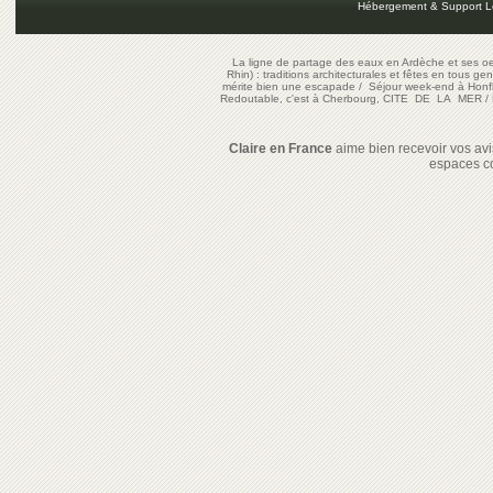
Hébergement & Support L
La ligne de partage des eaux en Ardèche et ses oe
Rhin) : traditions architecturales et fêtes en tous ge
mérite bien une escapade
/
Séjour week-end à Honf
Redoutable, c'est à Cherbourg, CITE DE LA MER
/
Claire en France
aime bien recevoir vos avis
espaces c