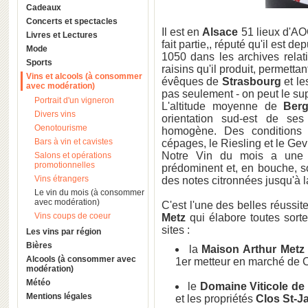
Cadeaux
Concerts et spectacles
Il est en
Alsace
51 lieux d'AO
Livres et Lectures
fait partie,, réputé qu'il est
Mode
1050 dans les archives rela
Sports
raisins qu'il produit, permettan
Vins et alcools (à consommer
évêques de
Strasbourg
et le
avec modération)
pas seulement - on peut le sup
Portrait d'un vigneron
L'altitude moyenne de
Ber
Divers vins
orientation sud-est de se
Oenotourisme
homogène. Des conditions
Bars à vin et cavistes
cépages, le Riesling et le Gev
Notre Vin du mois a une 
Salons et opérations
promotionnelles
prédominent et, en bouche, so
Vins étrangers
des notes citronnées jusqu'à la
Le vin du mois (à consommer
avec modération)
C'est l'une des belles réussi
Vins coups de coeur
Metz
qui élabore toutes sorte
sites :
Les vins par région
Bières
la
Maison Arthur Metz
Alcools (à consommer avec
1er metteur en marché de 
modération)
Météo
le
Domaine Viticole de 
Mentions légales
et les propriétés
Clos St-J