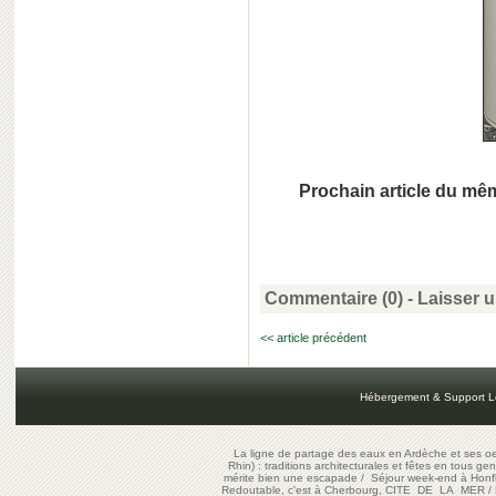
Prochain article du mêm
Commentaire (0) -
Laisser 
<< article précédent
Hébergement & Support L
La ligne de partage des eaux en Ardèche et ses oe
Rhin) : traditions architecturales et fêtes en tous ge
mérite bien une escapade
/
Séjour week-end à Honf
Redoutable, c'est à Cherbourg, CITE DE LA MER
/