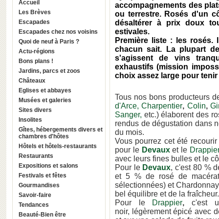
Accueil
accompagnements des plats 
Les Brèves
ou terrestre. Rosés d'un cô
Escapades
désaltérer à prix doux t
estivales.
Escapades chez nos voisins
Première liste : les rosés
Quoi de neuf à Paris ?
chacun sait. La plupart de
Actu-régions
s'agissent de vins tranq
Bons plans !
exhaustifs (mission impos
Jardins, parcs et zoos
choix assez large pour tenir
Châteaux
Eglises et abbayes
Tous nos bons producteurs 
Musées et galeries
d'Arce,
Charpentier
,
Colin
,
Gi
Sites divers
Sanger,
etc.)
élaborent des ro
Insolites
rendus de dégustation dans n
Gîtes, hébergements divers et
du mois.
chambres d'hôtes
Vous pourrez cet été recouri
Hôtels et hôtels-restaurants
pour le
Devaux
et le
Drappie
Restaurants
avec leurs fines bulles et le 
Expositions et salons
Pour le
Devaux
, c'est 80 % 
Festivals et fêtes
et 5 % de rosé de macérati
sélectionnées) et Chardonnay
Gourmandises
bel équilibre et de la fraîcheur
Savoir-faire
Pour le
Drappier
,
c'est u
Tendances
noir, légèrement épicé avec de
Beauté-Bien être