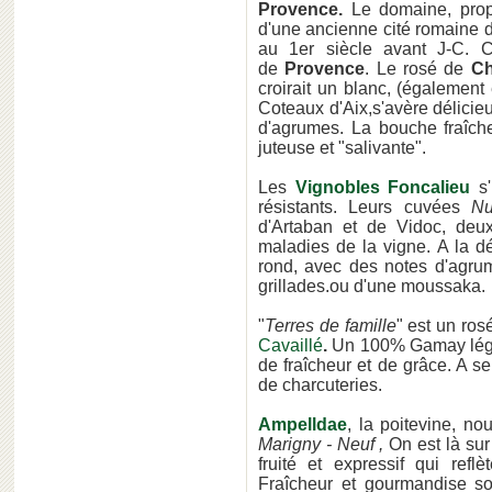
Provence.
Le domaine, prop
d'une ancienne cité romaine d
au 1er siècle avant J-C. 
de
Provence
. Le rosé de
Ch
croirait un blanc, (égalemen
Coteaux d'Aix,s'avère délicie
d'agrumes. La bouche fraîch
juteuse et "salivante".
Les
Vignobles Foncalieu
s'
résistants. Leurs cuvées
Nu
d'Artaban et de Vidoc, deu
maladies de la vigne. A la dé
rond, avec des notes d'agrum
grillades.ou d'une moussaka.
"
Terres de famille
" est un ro
Cavaillé
.
Un 100% Gamay léger
de fraîcheur et de grâce. A 
de charcuteries.
Ampelldae
, la poitevine, n
Marigny - Neuf ,
On est là sur
fruité et expressif qui refl
Fraîcheur et gourmandise s