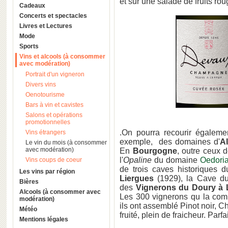
et sur une salade de fruits rou
Cadeaux
Concerts et spectacles
Livres et Lectures
Mode
Sports
Vins et alcools (à consommer
avec modération)
Portrait d'un vigneron
Divers vins
Oenotourisme
Bars à vin et cavistes
Salons et opérations
promotionnelles
.On pourra recourir égaleme
Vins étrangers
exemple, des domaines d'
A
Le vin du mois (à consommer
avec modération)
En
Bourgogne
, outre ceux 
l'
Opaline
du domaine
Oedori
Vins coups de coeur
de trois caves historiques 
Les vins par région
Liergues
(1929), la Cave 
Bières
des
Vignerons du Doury à 
Alcools (à consommer avec
Les 300 vignerons qu la comp
modération)
ils ont assemblé Pinot noir, 
Météo
fruité, plein de fraicheur. Parf
Mentions légales