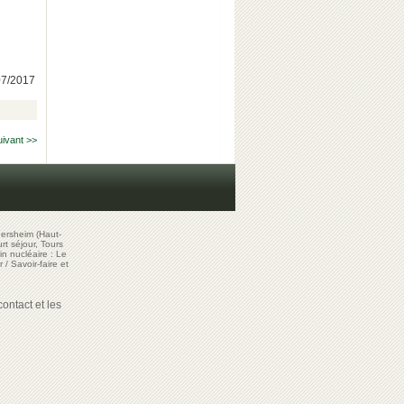
/07/2017
uivant >>
ersheim (Haut-
t séjour, Tours
in nucléaire : Le
r
/
Savoir-faire et
ontact et les