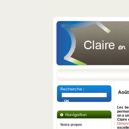
Août
Les be
permane
on a u
Claire
Gimonn
Notre propos
excelle