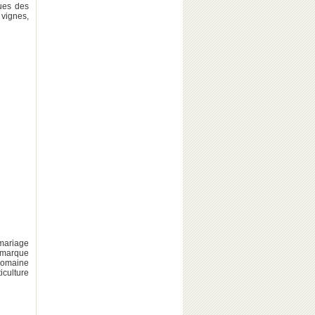
ues des
 vignes,
ariage
 marque
domaine
ticulture