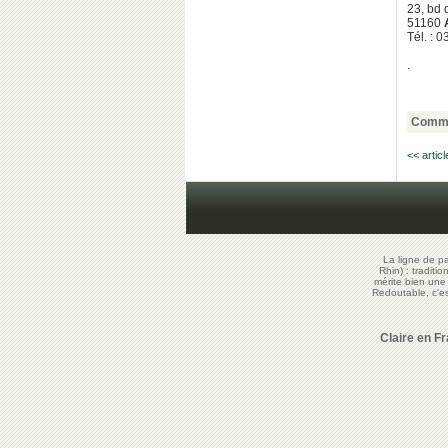
23, bd 
51160
Tél. : 
.
Comme
<< artic
La ligne de p
Rhin) : traditi
mérite bien un
Redoutable, c'
Claire en F