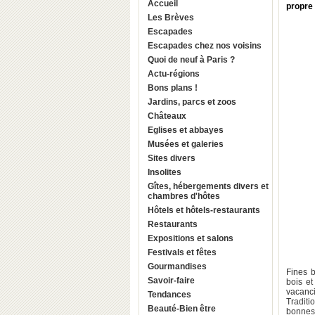
Accueil
propre 
Les Brèves
Escapades
Escapades chez nos voisins
Quoi de neuf à Paris ?
Actu-régions
Bons plans !
Jardins, parcs et zoos
Châteaux
Eglises et abbayes
Musées et galeries
Sites divers
Insolites
Gîtes, hébergements divers et
chambres d'hôtes
Hôtels et hôtels-restaurants
Restaurants
Expositions et salons
Festivals et fêtes
Gourmandises
Fines b
Savoir-faire
bois et
vacanc
Tendances
Traditi
Beauté-Bien être
bonnes 