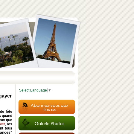
Select Language
▼
gayer
de fête
es quand
eux que
ier
, les
nt tous
acances"