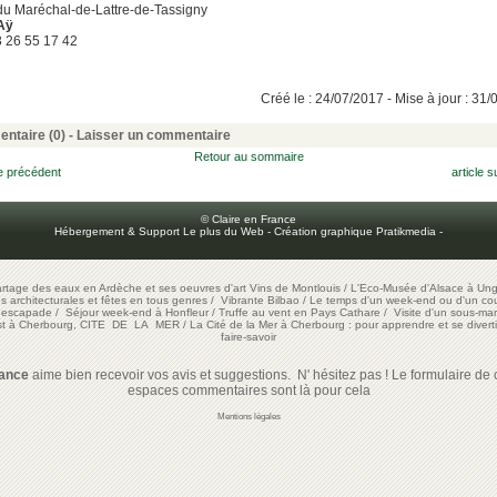
du Maréchal-de-Lattre-de-Tassigny
Aÿ
03 26 55 17 42
Créé le : 24/07/2017 - Mise à jour : 31
ntaire (0) -
Laisser un commentaire
Retour au sommaire
le précédent
article s
© Claire en France
Hébergement & Support Le plus du Web
-
Création graphique Pratikmedia
-
artage des eaux en Ardèche et ses oeuvres d'art
Vins de Montlouis
/
L'Eco-Musée d'Alsace à Ung
ons architecturales et fêtes en tous genres
/
Vibrante Bilbao
/
Le temps d'un week-end ou d'un cour
e escapade
/
Séjour week-end à Honfleur
/
Truffe au vent en Pays Cathare
/
Visite d'un sous-mar
est à Cherbourg, CITE DE LA MER
/
La Cité de la Mer à Cherbourg : pour apprendre et se diverti
faire-savoir
rance
aime bien recevoir vos avis et suggestions. N' hésitez pas ! Le formulaire de c
espaces commentaires sont là pour cela
Mentions légales