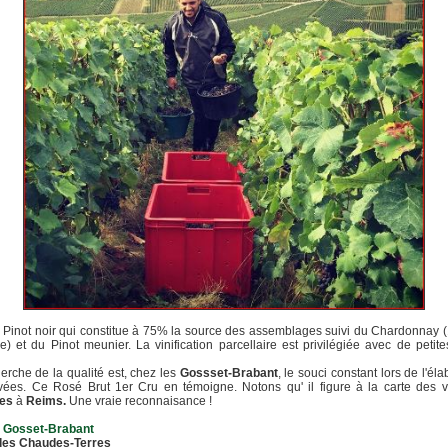
e Pinot noir qui constitue à 75% la source des assemblages suivi du Chardonnay
) et du Pinot meunier. La vinification parcellaire est privilégiée avec de petit
erche de la qualité est, chez les
Gossset-Brabant
, le souci constant lors de l'éla
vées. Ce Rosé Brut 1er Cru en témoigne. Notons qu' il figure à la carte des v
es
à
Reims.
Une vraie reconnaisance !
 Gosset-Brabant
es Chaudes-Terres