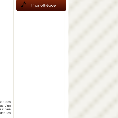
ises des
lus d'un
a cuvée
utes les