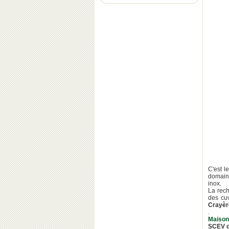
C'est l
domaine
inox.
La rech
des cu
Crayèr
.
Maison
SCEV d