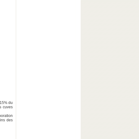
 (15% du
es cuves
boration
ins des