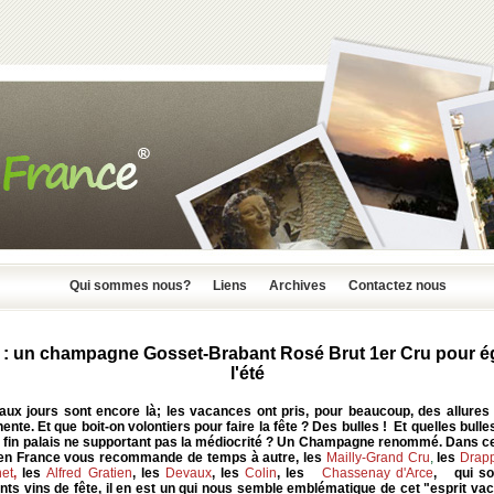
Qui sommes nous?
Liens
Archives
Contactez nous
 : un champagne Gosset-Brabant Rosé Brut 1er Cru pour é
l'été
aux jours sont encore là; les vacances ont pris, pour beaucoup, des allures 
nte. Et que boit-on volontiers pour faire la fête ? Des bulles ! Et quelles bull
n fin palais ne supportant pas la médiocrité ? Un Champagne renommé. Dans c
 en France vous recommande de temps à autre, les
Mailly-Grand Cru
,
les
Drapp
et
,
les
Alfred Gratien
, les
Devaux
, les
Colin
, les
Chassenay d'Arce
, qui so
nts vins de fête, il en est un qui nous semble emblématique de cet "esprit v