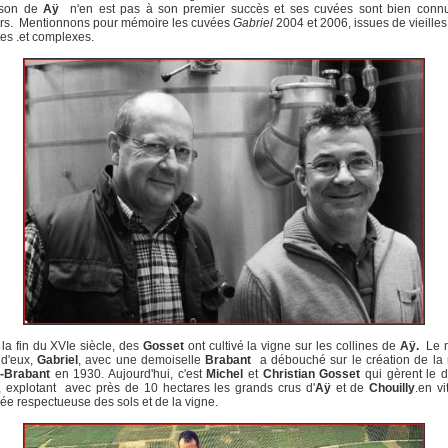
ison de
Aÿ
n'en est pas à son premier succès et ses cuvées sont bien conn
rs. Mentionnons pour mémoire les cuvées
Gabriel
2004 et 2006, issues de vieilles
es .et complexes.
la fin du XVIe siècle, des
Gosset
ont cultivé la vigne sur les collines de
Aÿ.
Le m
 d'eux,
Gabriel
, avec une demoiselle
Brabant
a débouché sur le création de la
t-Brabant
en 1930. Aujourd'hui, c'est
Michel
et
Christian Gosset
qui gèrent le 
l, explotant avec près de 10 hectares les grands crus d'
Aÿ
et de
Chouilly
.en vi
ée respectueuse des sols et de la vigne.