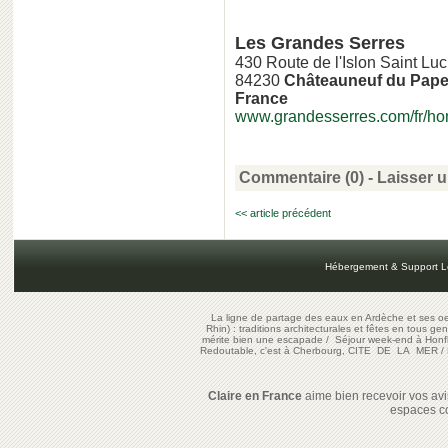
Les Grandes Serres
430 Route de l'Islon Saint Luc
84230
Châteauneuf du Pap
France
www.grandesserres.com/fr/hom
Commentaire (0) -
Laisser 
<< article précédent
Hébergement & Support L
La ligne de partage des eaux en Ardèche et ses oe
Rhin) : traditions architecturales et fêtes en tous ge
mérite bien une escapade
/
Séjour week-end à Honf
Redoutable, c'est à Cherbourg, CITE DE LA MER
/
Claire en France
aime bien recevoir vos avis
espaces c