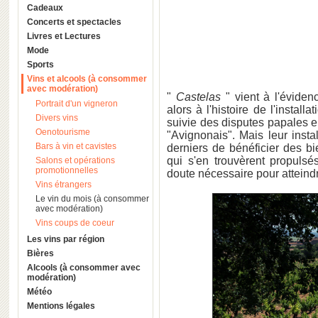
Cadeaux
Concerts et spectacles
Livres et Lectures
Mode
Sports
Vins et alcools (à consommer
avec modération)
"
Castelas
" vient à l'éviden
Portrait d'un vigneron
alors à l'histoire de l'instal
Divers vins
suivie des disputes papales e
Oenotourisme
"Avignonais". Mais leur inst
Bars à vin et cavistes
derniers de bénéficier des bie
qui s'en trouvèrent propuls
Salons et opérations
promotionnelles
doute nécessaire pour atteindr
Vins étrangers
Le vin du mois (à consommer
avec modération)
Vins coups de coeur
Les vins par région
Bières
Alcools (à consommer avec
modération)
Météo
Mentions légales