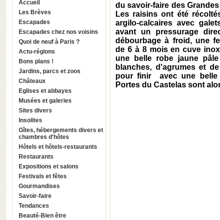
Accueil
du savoir-faire des Grandes
Les Brèves
Les raisins ont été récolt
Escapades
argilo-calcaires avec galet
avant un pressurage dire
Escapades chez nos voisins
débourbage à froid, une f
Quoi de neuf à Paris ?
de 6 à 8 mois en cuve inox 
Actu-régions
une belle robe jaune pâle
Bons plans !
blanches, d'agrumes et de 
Jardins, parcs et zoos
pour finir avec une bell
Châteaux
Portes du Castelas sont alor
Eglises et abbayes
Musées et galeries
Sites divers
Insolites
Gîtes, hébergements divers et
chambres d'hôtes
Hôtels et hôtels-restaurants
Restaurants
Expositions et salons
Festivals et fêtes
Gourmandises
Savoir-faire
Tendances
Beauté-Bien être