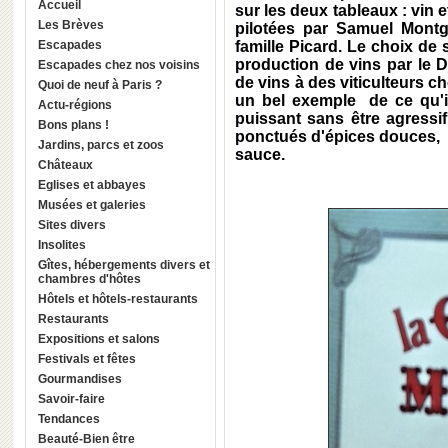
Accueil
sur les deux tableaux : vin 
Les Brèves
pilotées par Samuel Mont
Escapades
famille Picard. Le choix de 
production de vins par le D
Escapades chez nos voisins
de vins à des viticulteurs c
Quoi de neuf à Paris ?
un bel exemple de ce qu'il
Actu-régions
puissant sans être agressi
Bons plans !
ponctués d'épices douces, 
Jardins, parcs et zoos
sauce.
Châteaux
Eglises et abbayes
Musées et galeries
Sites divers
Insolites
Gîtes, hébergements divers et
chambres d'hôtes
Hôtels et hôtels-restaurants
Restaurants
Expositions et salons
Festivals et fêtes
Gourmandises
Savoir-faire
Tendances
Beauté-Bien être