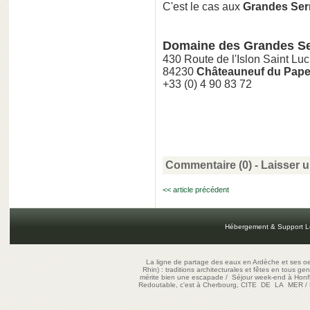
C'est le cas aux
Grandes Ser
Domaine des Grandes Se
430 Route de l'Islon Saint Luc
84230
Châteauneuf du Pap
+33 (0) 4 90 83 72
Commentaire (0) -
Laisser 
<< article précédent
Hébergement & Support L
La ligne de partage des eaux en Ardèche et ses oe
Rhin) : traditions architecturales et fêtes en tous ge
mérite bien une escapade
/
Séjour week-end à Honf
Redoutable, c'est à Cherbourg, CITE DE LA MER
/