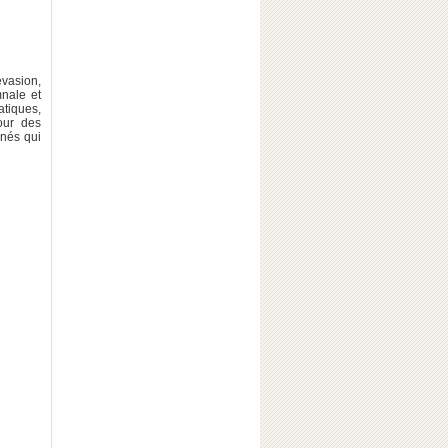
vasion,
nale et
atiques,
our des
nnés qui