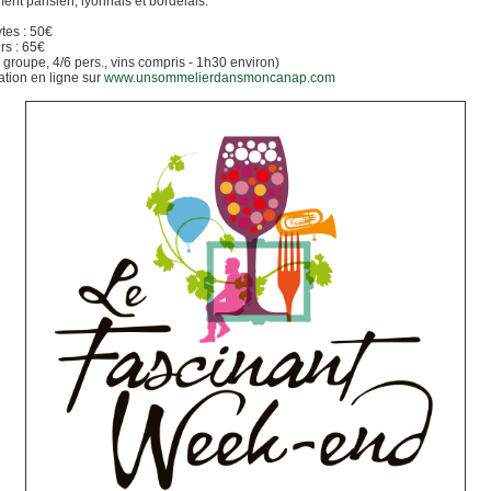
nt parisien, lyonnais et bordelais.
tes : 50€
s : 65€
e groupe, 4/6 pers., vins compris - 1h30 environ)
tion en ligne sur
www.unsommelierdansmoncanap.com