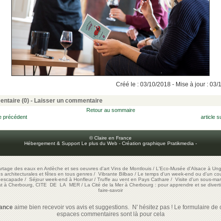
Créé le : 03/10/2018 - Mise à jour : 03
ntaire (0) -
Laisser un commentaire
Retour au sommaire
le précédent
article s
© Claire en France
Hébergement & Support Le plus du Web
-
Création graphique Pratikmedia
-
artage des eaux en Ardèche et ses oeuvres d'art
Vins de Montlouis
/
L'Eco-Musée d'Alsace à Ung
ons architecturales et fêtes en tous genres
/
Vibrante Bilbao
/
Le temps d'un week-end ou d'un cour
e escapade
/
Séjour week-end à Honfleur
/
Truffe au vent en Pays Cathare
/
Visite d'un sous-mar
est à Cherbourg, CITE DE LA MER
/
La Cité de la Mer à Cherbourg : pour apprendre et se diverti
faire-savoir
rance
aime bien recevoir vos avis et suggestions. N' hésitez pas ! Le formulaire de c
espaces commentaires sont là pour cela