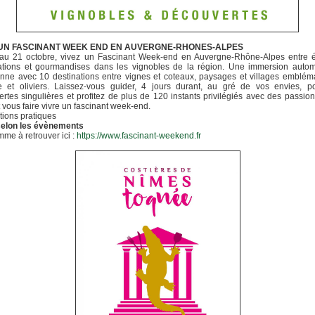
 UN FASCINANT WEEK END EN AUVERGNE-RHONES-ALPES
au 21 octobre, vivez un Fascinant Week-end en Auvergne-Rhône-Alpes entre é
ations et gourmandises dans les vignobles de la région. Une immersion autom
nne avec 10 destinations entre vignes et coteaux, paysages et villages emblém
e et oliviers. Laissez-vous guider, 4 jours durant, au gré de vos envies, p
rtes singulières et profitez de plus de 120 instants privilégiés avec des passio
 vous faire vivre un fascinant week-end.
tions pratiques
 selon les évènements
me à retrouver ici :
https://www.fascinant-weekend.fr