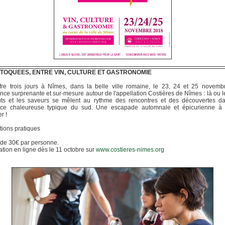
 TOQUEES, ENTRE VIN, CULTURE ET GASTRONOMIE
ffre trois jours à Nîmes, dans la belle ville romaine, le 23, 24 et 25 novemb
nce surprenante et sur-mesure autour de l'appellation Costières de Nîmes : là ou le 
ûts et les saveurs se mêlent au rythme des rencontres et des découvertes d
ce chaleureuse typique du sud. Une escapade automnale et épicurienne à
r !
tions pratiques
r de 30€ par personne.
tion en ligne dès le 11 octobre sur
www.costieres-nimes.org