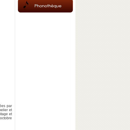
ées par
elier et
itage et
octobre