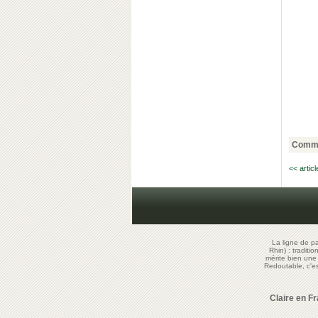
Comme
<< artic
La ligne de p
Rhin) : traditi
mérite bien un
Redoutable, c'
Claire en F