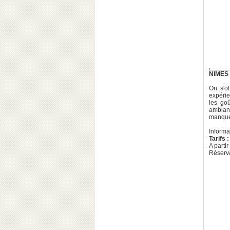
NIMES
On s'o
expérie
les go
ambian
manque
Informa
Tarifs :
A parti
Réserva