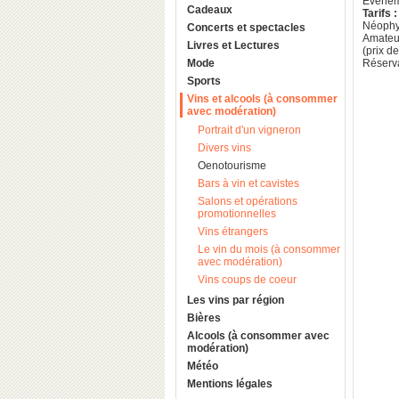
Evèneme
Cadeaux
Tarifs :
Néophy
Concerts et spectacles
Amateur
Livres et Lectures
(prix d
Mode
Réserva
Sports
Vins et alcools (à consommer
avec modération)
Portrait d'un vigneron
Divers vins
Oenotourisme
Bars à vin et cavistes
Salons et opérations
promotionnelles
Vins étrangers
Le vin du mois (à consommer
avec modération)
Vins coups de coeur
Les vins par région
Bières
Alcools (à consommer avec
modération)
Météo
Mentions légales