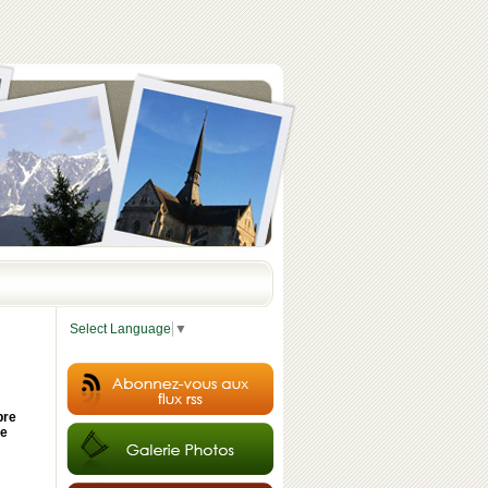
Select Language
▼
bre
re