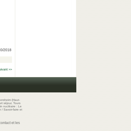
/10/2018
uivant >>
ersheim (Haut-
t séjour, Tours
in nucléaire : Le
r
/
Savoir-faire et
ontact et les