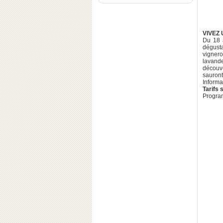
VIVEZ
Du 18 
dégust
vignero
lavand
découve
sauront
Informa
Tarifs
Program