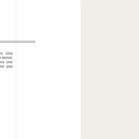
re. Une
terroir,
ans une
 ne pas