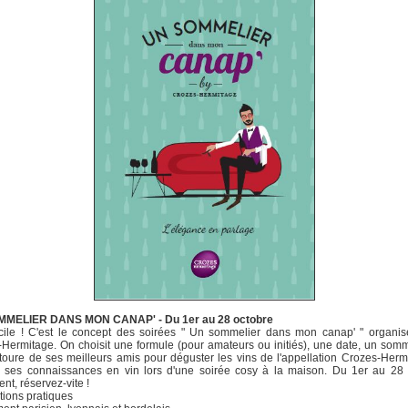
MELIER DANS MON CANAP' - Du 1er au 28 octobre
cile ! C'est le concept des soirées " Un sommelier dans mon canap' " organis
Hermitage. On choisit une formule (pour amateurs ou initiés), une date, un somm
toure de ses meilleurs amis pour déguster les vins de l'appellation Crozes-Herm
ir ses connaissances en vin lors d'une soirée cosy à la maison. Du 1er au 28 
nt, réservez-vite !
tions pratiques