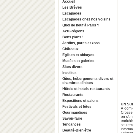
Accueil
Les Brèves
Escapades
Escapades chez nos voisins
Quoi de neuf à Paris ?
Actu-régions
Bons plans !
Jardins, parcs et zoos
Châteaux
Eglises et abbayes
Musées et galeries
Sites divers
Insolites
Gîtes, hébergements divers et
chambres d'hôtes
Hôtels et hôtels-restaurants
Restaurants
Expositions et salons
UN SOM
Festivals et fêtes
A domi
Gourmandises
Crozes-
on s'en
Savoir-faire
enrich
Tendances
seuleme
Informa
Beauté-Bien être