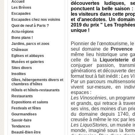
Accueil
découvertes ludiques, se
Les Brèves
ponctuent la belle saison :
Escapades
les visiteurs dans cette pro
et d'anecdotes. Un domaine
Escapades chez nos voisins
2019 du prix " Les Trophées
Quoi de neuf à Paris ?
unique !
Actu-régions
Bons plans !
Pionnier de l'œnotourisme, l
Jardins, parcs et zoos
seul domaine de
Provence
Châteaux
même lieu historique une g
Eglises et abbayes
celle de la
Liquoristerie 
Musées et galeries
conjuguer passion, transmi
Sites divers
générations et découverte de
Insolites
format tout à fait inédit :
Les Vi
Gîtes, hébergements divers et
Par un parcours multisensoriel
chambres d'hôtes
vivent sur-mesure, en indi
Hôtels et hôtels-restaurants
espaces :
Restaurants
Les Vinoscénies
, un programm
Expositions et salons
et grands, qui retrace à trave
Festivals et fêtes
ses vins, des moines d'un prieu
du domaine depuis 1740, da
Gourmandises
creusée à même le roc par le
Savoir-faire
Les LiquoStories
, un musée in
Tendances
monde, imaginé sous la forme
Beauté-Bien être