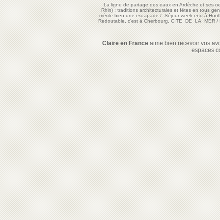
La ligne de partage des eaux en Ardèche et ses oe
Rhin) : traditions architecturales et fêtes en tous ge
mérite bien une escapade
/
Séjour week-end à Honf
Redoutable, c'est à Cherbourg, CITE DE LA MER
/
Claire en France
aime bien recevoir vos avis
espaces c