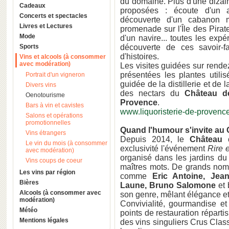
du domaine. Plus d'une dizai
Cadeaux
proposées : écoute d'un a
Concerts et spectacles
découverte d'un cabanon m
Livres et Lectures
promenade sur l'Île des Pira
Mode
d'un navire... toutes les exp
Sports
découverte de ces savoir-f
d'histoires.
Vins et alcools (à consommer
avec modération)
Les visites guidées sur rende
présentées les plantes utilis
Portrait d'un vigneron
guidée de la distillerie et de 
Divers vins
des nectars du
Château d
Oenotourisme
Provence
.
Bars à vin et cavistes
www.liquoristerie-de-provenc
Salons et opérations
promotionnelles
Quand l'humour s'invite au
Vins étrangers
Depuis 2014, le
Château 
Le vin du mois (à consommer
exclusivité l'événement
Rire 
avec modération)
organisé dans les jardins du
Vins coups de coeur
maîtres mots. De grands nom
Les vins par région
comme
Eric Antoine, Jea
Bières
Laune, Bruno Salomone
et
Alcools (à consommer avec
son genre, mêlant élégance et 
modération)
Convivialité, gourmandise et
Météo
points de restauration réparti
Mentions légales
des vins singuliers Crus Cla