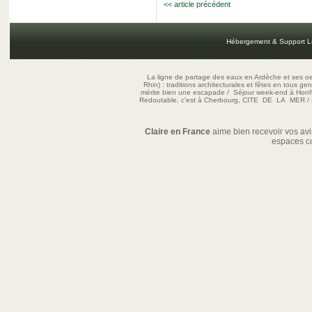
<< article précédent
Hébergement & Support L
La ligne de partage des eaux en Ardèche et ses oe
Rhin) : traditions architecturales et fêtes en tous ge
mérite bien une escapade
/
Séjour week-end à Honf
Redoutable, c'est à Cherbourg, CITE DE LA MER
/
Claire en France
aime bien recevoir vos avis
espaces c