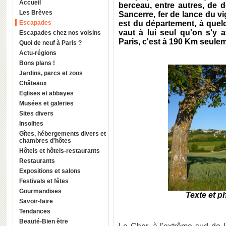
Accueil
berceau, entre autres, de d
Les Brèves
Sancerre, fer de lance du v
Escapades
est du département, à quel
vaut à lui seul qu'on s'y 
Escapades chez nos voisins
Paris, c'est à 190 Km seule
Quoi de neuf à Paris ?
Actu-régions
Bons plans !
Jardins, parcs et zoos
Châteaux
Eglises et abbayes
Musées et galeries
Sites divers
Insolites
Gîtes, hébergements divers et
chambres d'hôtes
Hôtels et hôtels-restaurants
Restaurants
Expositions et salons
Festivals et fêtes
Gourmandises
Texte et p
Savoir-faire
Tendances
Beauté-Bien être