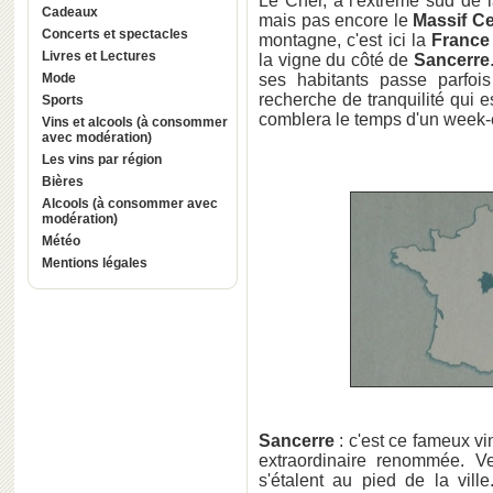
Le Cher, à l'extrême sud de 
Cadeaux
mais pas encore le
Massif Ce
Concerts et spectacles
montagne, c'est ici la
France
Livres et Lectures
la vigne du côté de
Sancerre
Mode
ses habitants passe parfoi
recherche de tranquilité qui 
Sports
comblera le temps d'un week-
Vins et alcools (à consommer
avec modération)
Les vins par région
Bières
Alcools (à consommer avec
modération)
Météo
Mentions légales
Sancerre
: c'est ce fameux v
extraordinaire renommée. 
s'étalent au pied de la vill