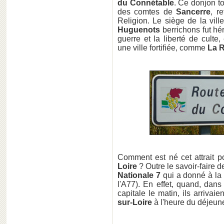
du Connétable
. Ce donjon to
des comtes de
Sancerre
, r
Religion. Le siège de la vill
Huguenots
berrichons fut hé
guerre et la liberté de culte
une ville fortifiée, comme
La R
Comment est né cet attrait p
Loire
? Outre le savoir-faire d
Nationale 7
qui a donné à la 
l'A77). En effet, quand, dans
capitale le matin, ils arrivaie
sur-Loire
à l'heure du déjeune