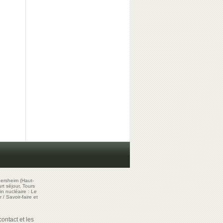
ersheim (Haut-
t séjour, Tours
in nucléaire : Le
r
/
Savoir-faire et
ontact et les