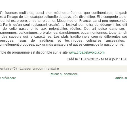
'influences multiples, aussi bien méditerranéennes que continentales, la gas
est à l'image de la mosaïque culturelle du pays, très diversifiée. Elle comporte toute
é qui lui est propre, entre terre et mer. Méconnue en
France
, car si peu représenté
 à
Paris
qu'un seul restaurant croate), le festival permettra de découvrir les dif
es de cette gastronomie aux potentialités réelles. Cet art puise dans ses 
ranéennes, balkaniques, pré-alpines, danubiennes et pannoniennes, toute la ric
té des saveurs qui le caractérise. Les plats traditionnels comme différentes spé
nomiques, issus de traditions et techniques culinaires ancestrales,
onnellement proposés, aux grands amateurs et autres curieux de la gastronomie.
ble du programme est disponible sur le site
www.croatielavoici.com
Créé le : 13/09/2012 - Mise à jour : 13
ntaire (0) -
Laisser un commentaire
Retour au sommaire
le précédent
article s