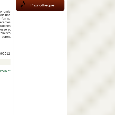
tronomie
fois une
e (on ne
férentes
racines
hesse et
cialités
 seront
/09/2012
uivant >>