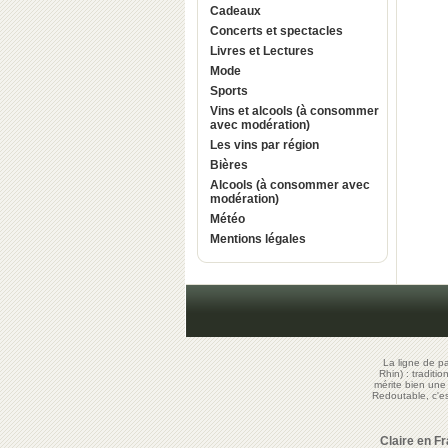
Cadeaux
Concerts et spectacles
Livres et Lectures
Mode
Sports
Vins et alcools (à consommer
avec modération)
Les vins par région
Bières
Alcools (à consommer avec
modération)
Météo
Mentions légales
La ligne de p
Rhin) : traditi
mérite bien un
Redoutable, c'
Claire en F