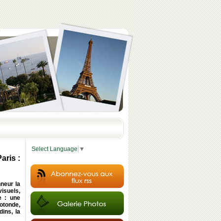
Select Language
▼
aris :
neur la
visuels,
e : une
otonde,
ins, la