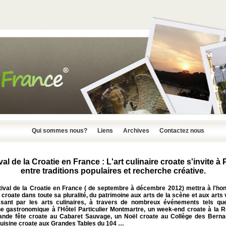
Qui sommes nous?
Liens
Archives
Contactez nous
val de la Croatie en France : L'art culinaire croate s'invite à P
entre traditions populaires et recherche créative.
tival de la Croatie en France ( de septembre à décembre 2012) mettra à l'hon
 croate dans toute sa pluralité, du patrimoine aux arts de la scène et aux arts 
sant par les arts culinaires, à travers de nombreux événements tels qu
e gastronomique à l'Hôtel Particulier Montmartre, un week-end croate à la R
ande fête croate au Cabaret Sauvage, un Noël croate au Collège des Bernad
cuisine croate aux Grandes Tables du 104 …