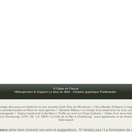
© Claire en France
Hébergement & Support Le plus du Web
-
Création graphique Pratikmedia
-
artage des eaux en Ardèche et ses oeuvres d'art
Vins de Montlouis
/
L'Eco-Musée d'Alsace à Ung
ons architecturales et fêtes en tous genres
/
Vibrante Bilbao
/
Le temps d'un week-end ou d'un cour
e escapade
/
Séjour week-end à Honfleur
/
Truffe au vent en Pays Cathare
/
Visite d'un sous-mar
est à Cherbourg, CITE DE LA MER
/
La Cité de la Mer à Cherbourg : pour apprendre et se diverti
faire-savoir
rance
aime bien recevoir vos avis et suggestions. N' hésitez pas ! Le formulaire de c