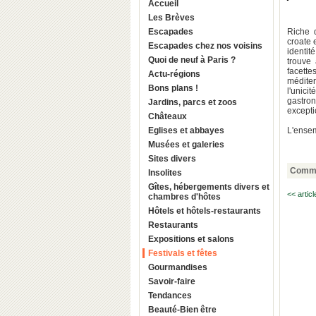
Accueil
Les Brèves
Escapades
Riche d
croate 
Escapades chez nos voisins
identit
Quoi de neuf à Paris ?
trouve
facett
Actu-régions
méditer
Bons plans !
l'unici
gastro
Jardins, parcs et zoos
excepti
Châteaux
Eglises et abbayes
L'ensem
Musées et galeries
Sites divers
Comme
Insolites
Gîtes, hébergements divers et
<< artic
chambres d'hôtes
Hôtels et hôtels-restaurants
Restaurants
Expositions et salons
Festivals et fêtes
Gourmandises
Savoir-faire
Tendances
Beauté-Bien être