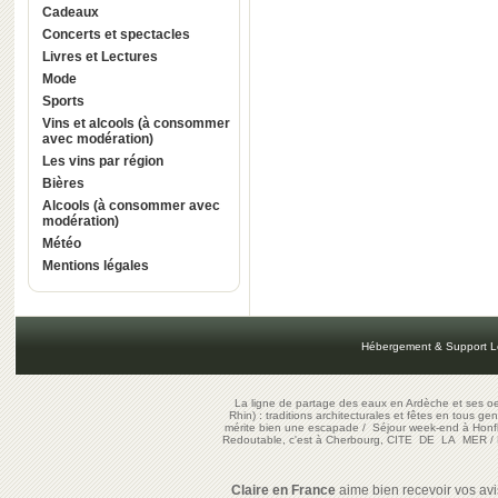
Cadeaux
Concerts et spectacles
Livres et Lectures
Mode
Sports
Vins et alcools (à consommer
avec modération)
Les vins par région
Bières
Alcools (à consommer avec
modération)
Météo
Mentions légales
Hébergement & Support L
La ligne de partage des eaux en Ardèche et ses oe
Rhin) : traditions architecturales et fêtes en tous ge
mérite bien une escapade
/
Séjour week-end à Honf
Redoutable, c'est à Cherbourg, CITE DE LA MER
/
Claire en France
aime bien recevoir vos avis