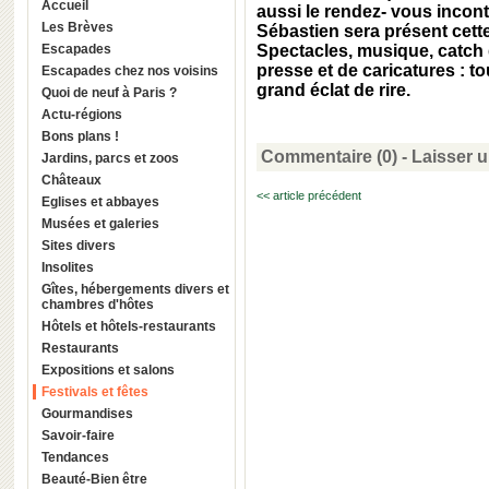
Accueil
aussi le rendez- vous incont
Les Brèves
Sébastien sera présent cett
Escapades
Spectacles, musique, catch 
presse et de caricatures : t
Escapades chez nos voisins
grand éclat de rire.
Quoi de neuf à Paris ?
Actu-régions
Bons plans !
Commentaire (0) -
Laisser 
Jardins, parcs et zoos
Châteaux
<< article précédent
Eglises et abbayes
Musées et galeries
Sites divers
Insolites
Gîtes, hébergements divers et
chambres d'hôtes
Hôtels et hôtels-restaurants
Restaurants
Expositions et salons
Festivals et fêtes
Gourmandises
Savoir-faire
Tendances
Beauté-Bien être