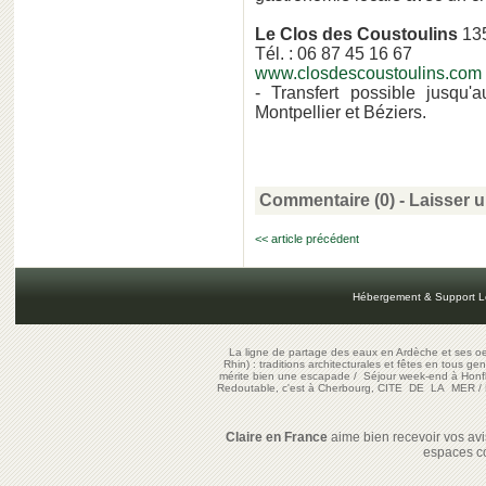
Le Clos des Coustoulins
135
Tél. : 06 87 45 16 67
www.closdescoustoulins.com
- Transfert possible jusqu'
Montpellier et Béziers.
Commentaire (0) -
Laisser 
<< article précédent
Hébergement & Support L
La ligne de partage des eaux en Ardèche et ses oe
Rhin) : traditions architecturales et fêtes en tous ge
mérite bien une escapade
/
Séjour week-end à Honf
Redoutable, c'est à Cherbourg, CITE DE LA MER
/
Claire en France
aime bien recevoir vos avis
espaces c