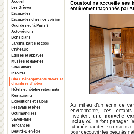
Accueil
Coustoulins accueille ses
Les Brèves
entièrement façonnés par Ar
Escapades
Escapades chez nos voisins
Quoi de neuf à Paris ?
Actu-régions
Bons plans !
Jardins, parcs et zoos
Châteaux
Eglises et abbayes
Musées et galeries
Sites divers
Insolites
Gîtes, hébergements divers et
chambres d'hôtes
Hôtels et hôtels-restaurants
Restaurants
Expositions et salons
Au milieu d'un écrin de ver
Festivals et fêtes
environnante, ces enfant
Gourmandises
inventent
une nouvelle ex
Savoir-faire
inclus
où ils font partager l
Tendances
rythmée par des excursions e
Beauté-Bien être
pour découvrir les beautés nat