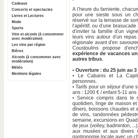
Cadeaux
A l'heure du farniente, chacun
Concerts et spectacles
pour une sieste sous un ch
Livres et Lectures
réservé sur la terrasse de so
Mode
l'apéritif, ou d'une brasucade
Sports
d'inviter la famille d'un vig
Vins et alcools (à consommer
leurs vins autour d'un repas 
avec modération)
régionale avant d'en savoure
Les vins par région
Coustoulins propose d'enc
Bières
expérience de vacances uniq
Alcools (à consommer avec
autres tribus.
modération)
Météo
•
Ouverture : du 25 juin au 
Mentions légales
• Le Cabanis et La Capite
personnes.
• Tarifs pour un séjour d'une 
ans : 1200 € / enfant 5-11 ans 8
• Service compris dans le 
quotidien, linge de maison et
dîners, boissons chaudes et s
de vins, randonnées pédestre
semaine, excursions en Quad, 
de jeux (volley, badminton, ..
aux musées et aux divers si
gastronomie locale avec un che