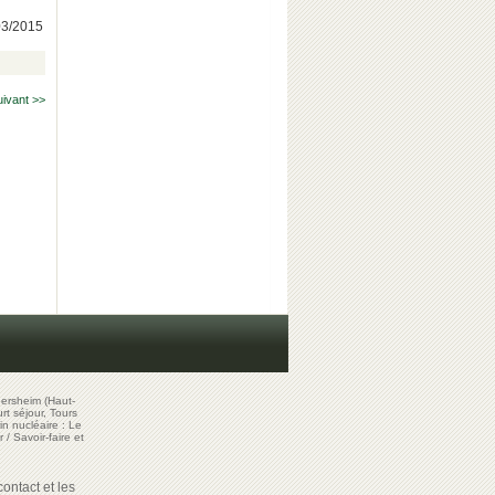
/03/2015
uivant >>
ersheim (Haut-
t séjour, Tours
in nucléaire : Le
r
/
Savoir-faire et
ontact et les