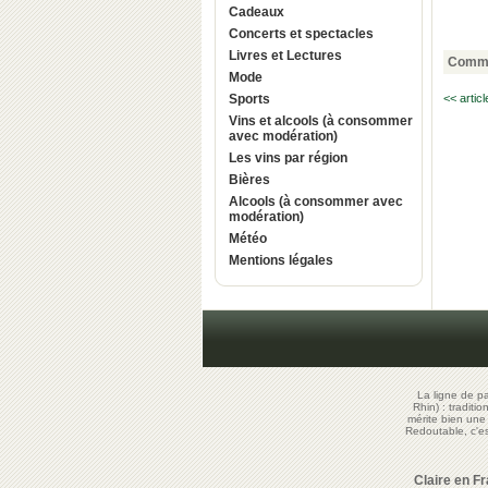
Cadeaux
Concerts et spectacles
Livres et Lectures
Comme
Mode
Sports
<< artic
Vins et alcools (à consommer
avec modération)
Les vins par région
Bières
Alcools (à consommer avec
modération)
Météo
Mentions légales
La ligne de p
Rhin) : traditi
mérite bien un
Redoutable, c'
Claire en F