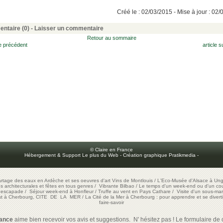
Créé le : 02/03/2015 - Mise à jour : 02
ntaire (0) -
Laisser un commentaire
Retour au sommaire
le précédent
article s
© Claire en France
Hébergement & Support Le plus du Web
-
Création graphique Pratikmedia
-
artage des eaux en Ardèche et ses oeuvres d'art
Vins de Montlouis
/
L'Eco-Musée d'Alsace à Ung
ons architecturales et fêtes en tous genres
/
Vibrante Bilbao
/
Le temps d'un week-end ou d'un cour
e escapade
/
Séjour week-end à Honfleur
/
Truffe au vent en Pays Cathare
/
Visite d'un sous-mar
est à Cherbourg, CITE DE LA MER
/
La Cité de la Mer à Cherbourg : pour apprendre et se diverti
faire-savoir
rance
aime bien recevoir vos avis et suggestions. N' hésitez pas ! Le formulaire de c