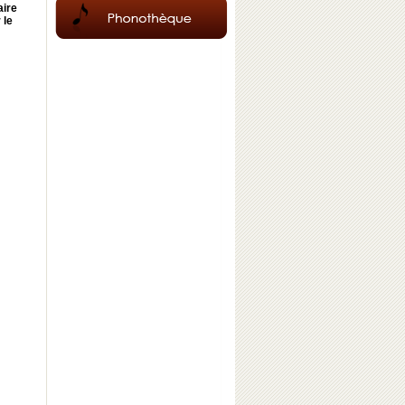
aire
 le