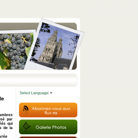
Select Language
▼
le
hambres
osé par
éés qui
s de la
ivrée