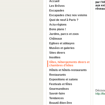
Accueil
par l'A
aux exi
Les Brèves
réseau 
Escapades
Escapades chez nos voisins
Quoi de neuf à Paris ?
Actu-régions
Bons plans !
Jardins, parcs et zoos
Châteaux
Eglises et abbayes
Musées et galeries
Sites divers
Insolites
Gîtes, hébergements divers et
chambres d'hôtes
Hôtels et hôtels-restaurants
Restaurants
Expositions et salons
Festivals et fêtes
Gourmandises
Découvr
Savoir-faire
http://f
Tendances
Beauté-Bien être