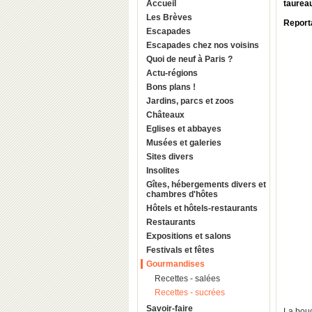
Accueil
taureau
Les Brèves
Report
Escapades
Escapades chez nos voisins
Quoi de neuf à Paris ?
Actu-régions
Bons plans !
Jardins, parcs et zoos
Châteaux
Eglises et abbayes
Musées et galeries
Sites divers
Insolites
Gîtes, hébergements divers et
chambres d'hôtes
Hôtels et hôtels-restaurants
Restaurants
Expositions et salons
Festivals et fêtes
Gourmandises
Recettes - salées
Recettes - sucrées
Savoir-faire
La bouc