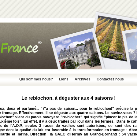
Qui sommes nous?
Liens
Archives
Contactez nous
Le reblochon, à déguster aux 4 saisons !
x, doux et parfumé... "Y'a pas de saison... pour le reblochon!" précise la p
e fromage. Effectivement, il se déguste aux quatre saisons. Le saviez-vous ?
lochon" vient du patois savoyard "re-blocher" qui signifie "pincer le pis de 
xième fois". En effet, il y a deux traites par jour dans les fermes. Dans le ca
s de l'A.O.P., seules 3 races de vaches sont autorisées, ce sont des r
e dont la qualité du lait est favorable à la transformation en fromage :
Abo
liarde et Tarine
. Direction la GAEC d'Hermy au Grand-Bornand : 54 vach