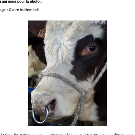
 qui pose pour la photo...
age :
Claire Vuillemin
©
le dans les narines du seul taureau du cheptel n'est pas un bijou du dernier cri ma