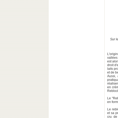
Sur l
L'origi
vallée
est alo
droit d
laits p
et de b
Aussi, 
pratiqu
réalisen
en crèm
Rebloc
Le "Reb
en form
Le rebl
et sa p
cru de 