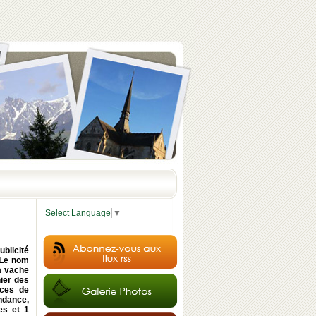
Select Language
▼
ublicité
 Le nom
la vache
hier des
aces de
ndance,
es et 1