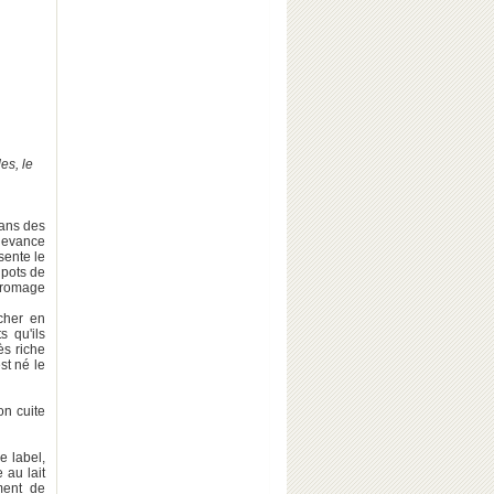
es, le
sans des
edevance
sente le
 pots de
 fromage
icher en
s qu'ils
rès riche
st né le
on cuite
e label,
 au lait
ement de