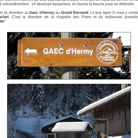
é préventivement : s'il devenait dangereux, on tourne la boucle pour se défendre.
n là, direction la
Gaec d'Hermy
au
Grand Bornand
. Le bus ligne G vous y condui
uchet
. C'est la direction de la chapelle des Plans et du restaurant (excellen
tte
"