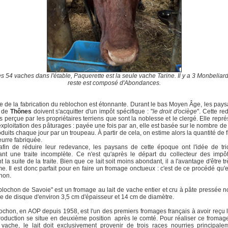
es 54 vaches dans l'étable, Paquerette est la seule vache Tarine. Il y a 3 Monbeliard
reste est composé d'Abondances.
ne de la fabrication du reblochon est étonnante. Durant le bas Moyen Âge, les pay
s de
Thônes
doivent s'acquitter d'un impôt spécifique : "
le droit d'ociège
". Cette r
rs perçue par les propriétaires terriens que sont la noblesse et le clergé. Elle repré
'exploitation des pâturages : payée une fois par an, elle est basée sur le nombre de
roduits chaque jour par un troupeau. À partir de cela, on estime alors la quantité de
eurre fabriquée.
afin de réduire leur redevance, les paysans de cette époque ont l'idée de tr
ant une traite incomplète. Ce n'est qu'après le départ du collecteur des impôt
t la suite de la traite. Bien que ce lait soit moins abondant, il a l'avantage d'être t
e. Il est donc parfait pour en faire un fromage onctueux : c'est de ce procédé qu'e
hon.
lochon de Savoie" est un fromage au lait de vache entier et cru à pâte pressée n
e de disque d'environ 3,5 cm d'épaisseur et 14 cm de diamètre.
ochon, en AOP depuis 1958, est l'un des premiers fromages français à avoir reçu l
roduction se situe en deuxième position après le comté. Pour réaliser ce fromage
vache, le lait doit exclusivement provenir de trois races nourries principal