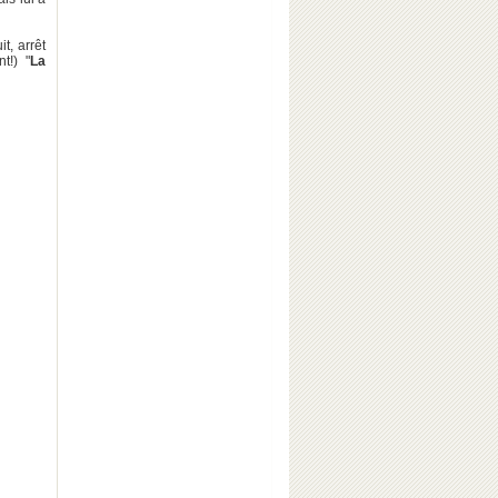
t, arrêt
t!) "
La