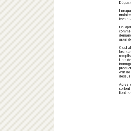
Dégusté
Lorsque
mainte
levain 
On ajou
commenc
demande
grain d
C'est a
les sea
remplis
Une dem
fromage
product
Afin de
dessus 
Après 
sortent
tient li