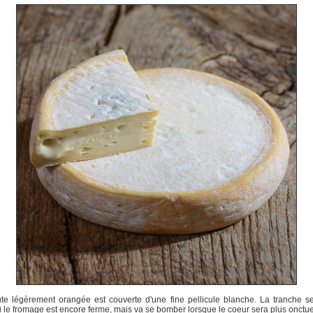
te légèrement orangée est couverte d'une fine pellicule blanche. La tranche s
si le fromage est encore ferme, mais va se bomber lorsque le coeur sera plus onctu