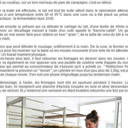
 au couteau, sur un bon morceau de pain de campagne, c'est un délice.
 la traite est effectuée, le lait est tout de suite utilisé dans le laboratoire attenant
nu à une température entre 30 et 35°C dans une cuve où a été placé au préal
lactique : la fermentation dure 1h30.
te ensuite la présure qui va débuter le caillage du lait, d'une durée de 40mn 
er un décaillage manuel à l'aide d'un outil appelé le "tranche-caillé". Un g
 un vrai savoir faire pour obtenir un bon " grain ", de la taille de celui du blé à ce
e maïs.
lors que peut débuter le moulage, entièrement à la main. De la cuve, le fermier 
ux pour les reverser sur la table où les moules recouverts d'une toile de lin attenden
. Un travail vraiment physique.
i-heure plus tard, il faut retourner les fromages en devenir dans les moules
 va également se voir apposer une une pastille de caséine verte frappée du n
eur qui permet au consommateur de s'assurer qu'il a acheté un " Reblochon Fe
 maintenir la pression un " foncet ", un cylindre en inox d'un peu plus de 1,5kg, est 
de chaque moule. S'en suit une phase d'égouttage jusqu'au lendemain matin.
démoulage, à l'aube, les fromages sont mis en saumure pendant 2 heures. Lor
 du bain, ils rejoignent une planche d'épicéa (coupée en lune et sève descendan
eu de séchoir. Ils y resteront une semaine en étant toutefois retournés une fois par jo