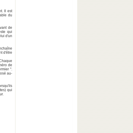
. Il est
able du
avant de
este qui
lui d'un
enchaîne
t d'être
. Chaque
uméro de
rmier ".
posé au-
squ'ils
tes) qui
ur.