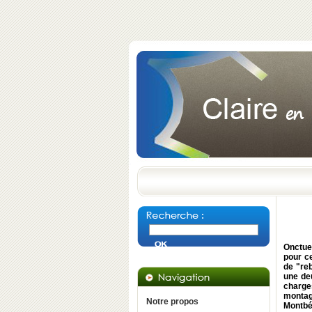
Onctueu
pour c
de "reb
une deu
charge
montagn
Notre propos
Montbé