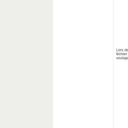
Lors de
fermier
soulage