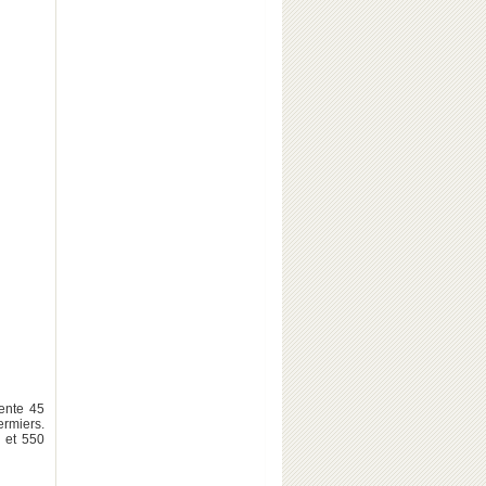
sente 45
rmiers.
0 et 550