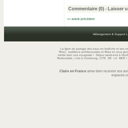
Commentaire (0) -
Laisser 
<< article précédent
Hébergement & Support L
La ligne de partage des eaux en Ardèche et ses oe
Rhin) : traditions architecturales et fêtes en tous ge
mérite bien une escapade
/
Séjour week-end à Honf
Redoutable, c'est à Cherbourg, CITE DE LA MER
/
Claire en France
aime bien recevoir vos avis
espaces c