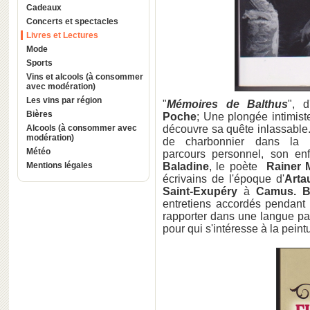
Cadeaux
Concerts et spectacles
Livres et Lectures
Mode
Sports
Vins et alcools (à consommer
avec modération)
Les vins par région
"
Mémoires de Balthus
", d
Bières
Poche
; Une plongée intimist
Alcools (à consommer avec
découvre sa quête inlassable.
modération)
de charbonnier dans la 
Météo
parcours personnel, son e
Mentions légales
Baladine
, le poète
Rainer 
écrivains de l'époque d'
Arta
Saint-Exupéry
à
Camus. B
entretiens accordés pendan
rapporter dans une langue par
pour qui s'intéresse à la peintu