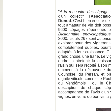
"
A la rencontre des cépages
d'un collectif, l'
Associat
Dunod.
C'est bien encore de 
tout amateur de vin doit pos
9600 cépages répertoriés 
Dictionnaire encyclopédiq
2000, seuls 267 sont autoris
explorer pour des vigneron
complétement oubliés. pourr
adaptés à leur croissance. Car
grand chose, une liane. Le vig
endroit, entretenir la crois
raisin qui sera récolté à son 
emmène à la découverte du 
Counoise, du Persan, et bie
dignité viticole comme le Pou
du Vendômois ou le Chatu
description de chaque cép
accompagnée de l'avis d'un v
vignes, un verre de bon vin à 