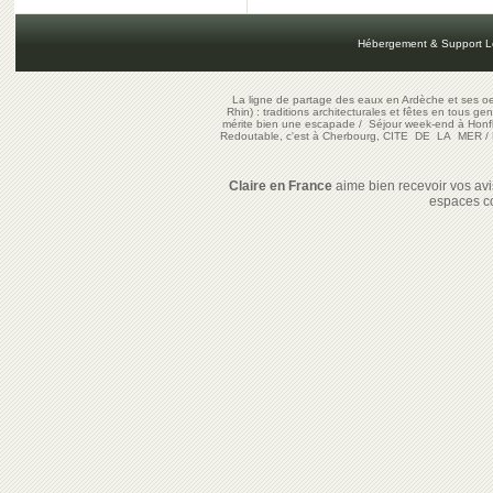
Hébergement & Support L
La ligne de partage des eaux en Ardèche et ses oe
Rhin) : traditions architecturales et fêtes en tous ge
mérite bien une escapade
/
Séjour week-end à Honf
Redoutable, c'est à Cherbourg, CITE DE LA MER
/
Claire en France
aime bien recevoir vos avis
espaces c