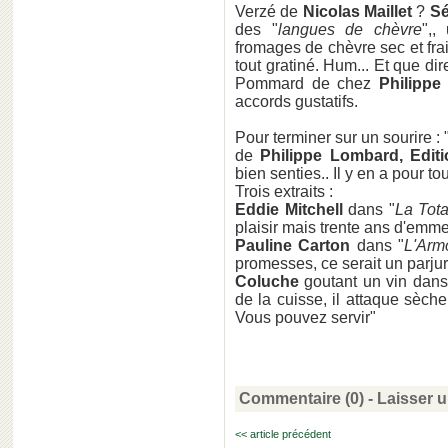
Verzé de
Nicolas Maillet
?
Sé
des "
langues de chèvre
",,
fromages de chèvre sec et fra
tout gratiné. Hum... Et que dire
Pommard de chez
Philippe
accords gustatifs.
Pour terminer sur un sourire : 
de
Philippe Lombard, Edit
bien senties.. Il y en a pour to
Trois extraits :
Eddie Mitchell
dans "
La Tota
plaisir mais trente ans d'emm
Pauline Carton
dans "
L'Arm
promesses, ce serait un parjur
Coluche
goutant un vin dans
de la cuisse, il attaque sèch
Vous pouvez servir"
Commentaire (0) -
Laisser 
<< article précédent