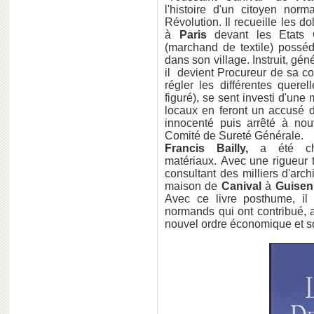
l'histoire d'un citoyen no
Révolution. Il recueille les 
à
Paris
devant les Etats Gé
(marchand de textile) poss
dans son village. Instruit, gén
il devient Procureur de sa co
régler les différentes quer
figuré), se sent investi d'un
locaux en feront un accusé de
innocenté puis arrêté à nou
Comité de Sureté Générale.
Francis Bailly,
a été ch
matériaux. Avec une rigueur to
consultant des milliers d'arc
maison de
Canival
à
Guisen
Avec ce livre posthume, il
normands qui ont contribué, 
nouvel ordre économique et so