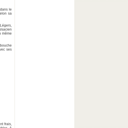
 dans le
Selon sa
 Légers,
alsacien
u même
 bouche
vec ses
t frais,