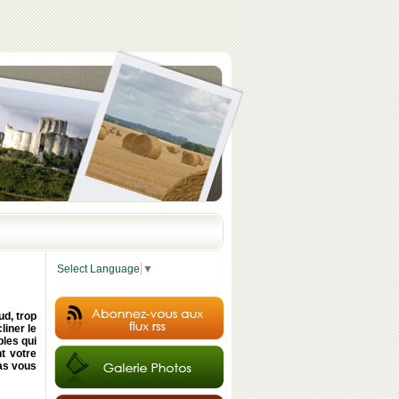
Select Language
▼
ud, trop
liner le
bles qui
t votre
pas vous