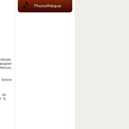
stivale.
ompagner
rbecue,
de bonne
d du
00 %