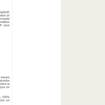
apéritif,
duit un
ncipale
entation
f" pour
 travers
répondre
 dans la
éjour en
, 100%
ces; un