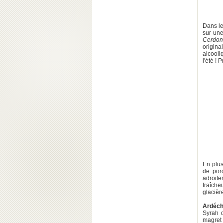
Dans l
sur une
Cerdon
origina
alcool
l'été ! 
En plus
de porc
adroite
fraîche
glacière
Ardéc
Syrah
magret 