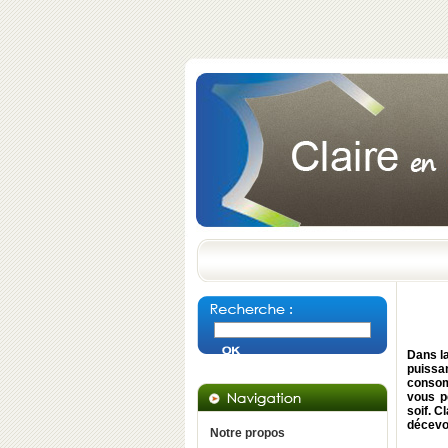
Dans la
puissan
consom
vous p
soif. C
décevoi
Notre propos