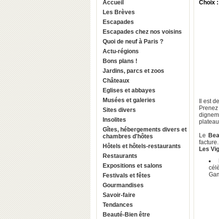
Accueil
Choix 
Les Brèves
Escapades
Escapades chez nos voisins
Quoi de neuf à Paris ?
Actu-régions
Bons plans !
Jardins, parcs et zoos
Châteaux
Eglises et abbayes
Musées et galeries
Il est 
Prenez 
Sites divers
dignem
Insolites
plateau
Gîtes, hébergements divers et
Le
Bea
chambres d'hôtes
facture.
Hôtels et hôtels-restaurants
Les Vi
Restaurants
Expositions et salons
cél
Gam
Festivals et fêtes
Gourmandises
Savoir-faire
Tendances
Beauté-Bien être