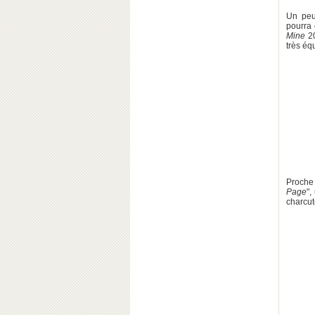
Un peu 
pourra
Mine
2
très éq
Proch
Page
",
charcut