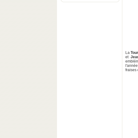
La
Tou
et
Jean
emblém
l'année
fraises