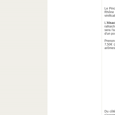
Le Pino
Rhône e
vinifica
L'
Alsa
rafraic
sera l'
d'un poi
Prenon
7,50€ 
arômes
Du côt