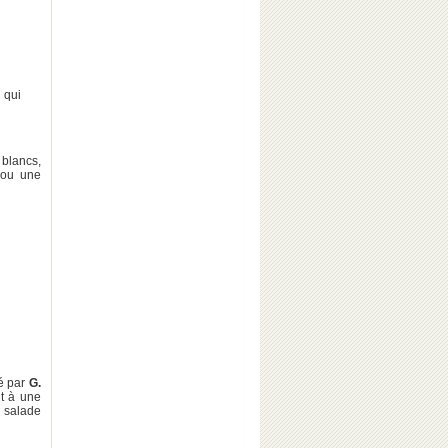
 qui
 blancs,
 ou une
é par
G.
nt à une
, salade