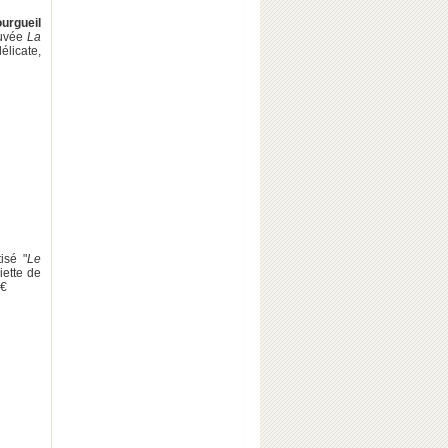
urgueil
cuvée
La
élicate,
isé "
Le
iette de
90€