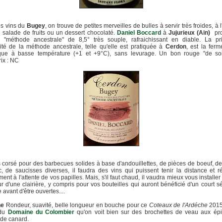
es vins du
Bugey
, on trouve de petites merveilles de bulles à servir très froides, à l'
 salade de fruits ou un dessert chocolaté.
Daniel Boccard
à
Jujurieux (Ain)
pro
"méthode ancestrale" de 8,5° très souple, rafraichissant en diable. La pri
lité de la méthode ancestrale, telle qu'elle est pratiquée à
Cerdon
, est la ferm
ique à basse température (+1 et +9°C), sans levurage. Un bon rouge "de soi
Prix : NC
 corsé pour des barbecues solides à base d'andouillettes, de pièces de boeuf, de
, de saucisses diverses, il faudra des vins qui puissent tenir la distance et 
ment à l'attente de vos papilles. Mais, s'il faut chaud, il vaudra mieux vous installer
ur d'une clairière, y compris pour vos bouteilles qui auront bénéficié d'un court s
 avant d'être ouvertes....
he
Rondeur, suavité, belle longueur en bouche pour ce
Coteaux de l'Ardéche
2015
 du
Domaine du Colombier
qu'on voit bien sur des brochettes de veau aux épi
de canard.