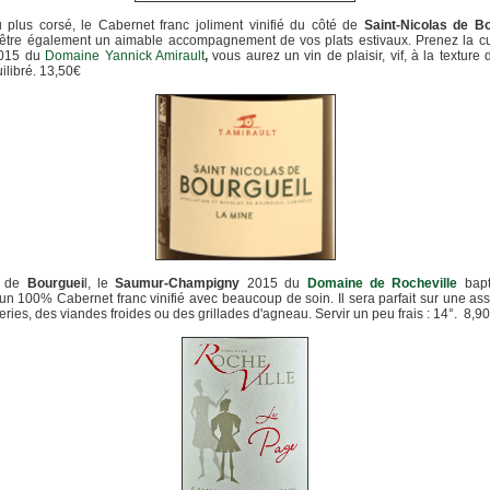
plus corsé, le Cabernet franc joliment vinifié du côté de
Saint-Nicolas de Bo
 être également un aimable accompagnement de vos plats estivaux. Prenez la 
015 du
Domaine Yannick Amirault
,
vous aurez un vin de plaisir, vif, à la texture d
uilibré. 13,50€
e de
Bourguei
l, le
Saumur-Champigny
2015 du
Domaine de Rocheville
bapt
 un 100% Cabernet franc vinifié avec beaucoup de soin. Il sera parfait sur une ass
eries, des viandes froides ou des grillades d'agneau. Servir un peu frais : 14°. 8,