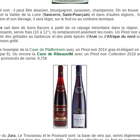
t noir : il peut être alsacien, bourguignon, jurassien, champenois. On en trouve
t la Vallée de la Loire (
Sancerre, Saint-Pourçain
) et dans d'autres régions.. 
tion et son élevage, il sera léger, sur le fruit ou au contraire tannique.
ce
sait faire de bons flacons à partir de ce cépage minoritaire dans la région.
hissants, servis frais (10 à 12°), ils remplaceront aisément les rosés. Un Pinot noir 
ami des grillades au barbecue et des plats épicés d'
Asie
ou d'
Afrique du nord
o
sson grillé .
s l'exemple de la
Cave de Pfaffenheim
avec un
Pinot noir
2014 gras et élégant en
(par 6). Ou encore la
Cave de Ribeauvillé
avec un Pinot noir
Collection
2016 a
 prononcés de cerise. 8,75€
é du
Jura
, Le Trousseau et le Poulsard sont la base de vins qui, servis légèremen