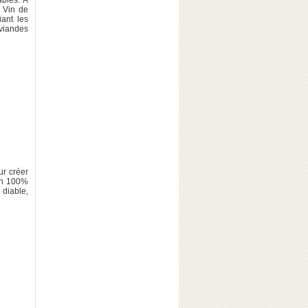
ables. A
u Vin de
ant les
 viandes
ur créer
un 100%
 diable,