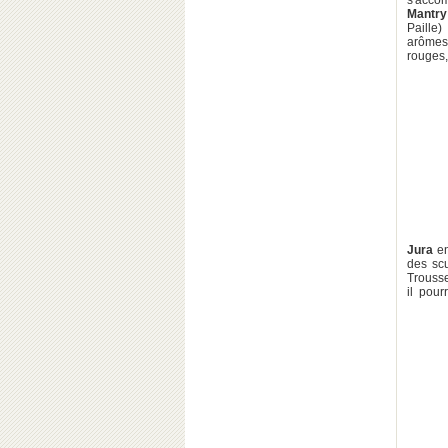
s'accom
Mantry
Paille
arômes 
rouges,
Jura
en
des scu
Trousse
il pourr