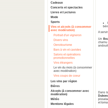
Cadeaux
Concerts et spectacles
Livres et Lectures
Mode
Sports
béné
Vins et alcools (à consommer
avec modération)
A servir
Portrait d'un vigneron
Un
Bea
Divers vins
charnu
Oenotourisme
andouil
Bars à vin et cavistes
Salons et opérations
promotionnelles
Vins étrangers
Le vin du mois (à consommer
avec modération)
Vins coups de coeur
Les vins par région
Bières
Alcools (à consommer avec
Dans l
modération)
Duboe
Météo
pissala
et toma
Mentions légales