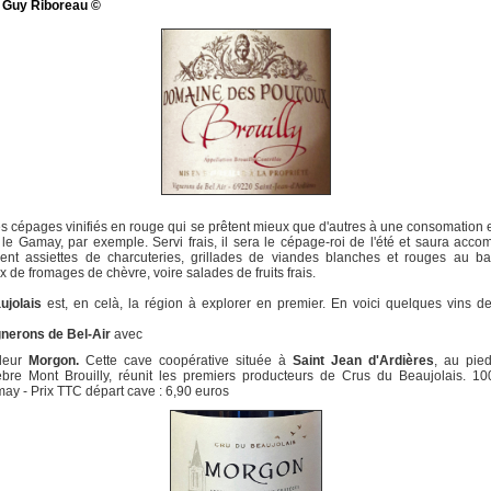
: Guy Riboreau ©
des cépages vinifiés en rouge qui se prêtent mieux que d'autres à une consomation e
le Gamay, par exemple. Servi frais, il sera le cépage-roi de l'été et saura acc
ent assiettes de charcuteries, grillades de viandes blanches et rouges au ba
x de fromages de chèvre, voire salades de fruits frais.
ujolais
est, en celà, la région à explorer en premier. En voici quelques vins 
gnerons de Bel-Air
avec
leur
Morgon.
Cette cave coopérative située
à
Saint Jean d'Ardières
, au pie
èbre Mont Brouilly, réunit les premiers producteurs de Crus du Beaujolais. 1
ay - Prix TTC départ cave : 6,90 euros