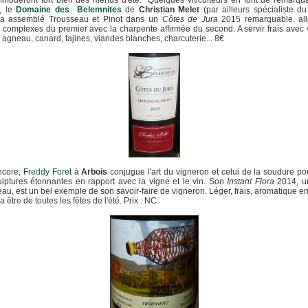
moderont fort bien des menus d'été. Quelques viticulteurs en font de remarqu
, le
Domaine des Belemnites
de
Christian Melet
(par ailleurs spécialiste d
) a assemblé Trousseau et Pinot dans un
Côtes de Jura
2015 remarquable. alli
complexes du premier avec la charpente affirmée du second. A servir frais avec
 agneau, canard, tajines, viandes blanches, charcuterie... 8€
core,
Freddy Foret
à
Arbois
conjugue l'art du vigneron et celui de la soudure po
lptures étonnantes en rapport avec la vigne et le vin. Son
Instant Flora
2014, 
au, est un bel exemple de son savoir-faire de vigneron. Léger, frais, aromatique en
a être de toutes les fêtes de l'été. Prix : NC