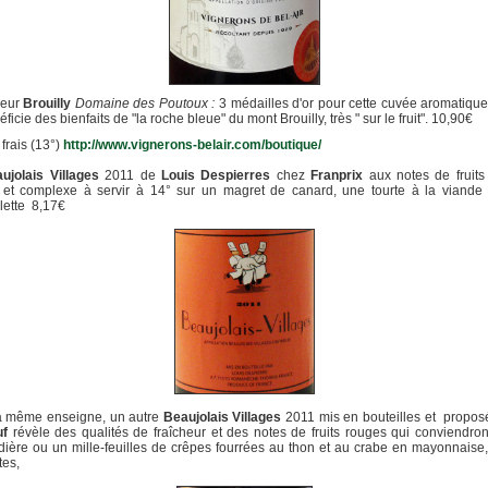
leur
Brouilly
Domaine des Poutoux :
3 médailles d'or pour cette cuvée aromatique
ficie des bienfaits de "la roche bleue" du mont Brouilly, très " sur le fruit". 10,90€
 frais (13°)
http://www.vignerons-belair.com/boutique/
ujolais Villages
2011
de
Louis Despierres
chez
Franprix
aux notes de fruits
 et complexe à servir à 14° sur un magret de canard, une tourte à la viande
lette 8,17€
a même enseigne, un autre
Beaujolais Villages
2011 mis en bouteilles et propos
uf
révèle des qualités de fraîcheur et des notes de fruits rouges qui conviendro
dière ou un mille-feuilles de crêpes fourrées au thon et au crabe en mayonnaise
tes,