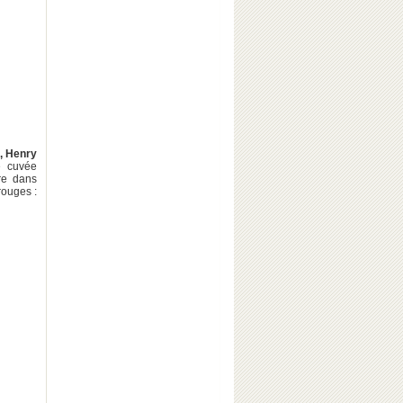
,
Henry
e cuvée
re dans
rouges :