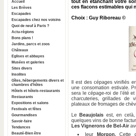
tout en étanchant votre soi
Accueil
ces flacons estimables qui 
Les Brèves
Escapades
Choix : Guy Riboreau ©
Escapades chez nos voisins
Quoi de neuf à Paris ?
Actu-régions
Bons plans !
Jardins, parcs et zoos
Châteaux
Eglises et abbayes
Musées et galeries
Sites divers
Insolites
Gîtes, hébergements divers et
Il est des cépages vinifiés 
chambres d'hôtes
une consomation estivale. Pr
Hôtels et hôtels-restaurants
sera le cépage-roi de l'été 
Restaurants
charcuteries, grillades de
Expositions et salons
plateaux de fromages de chèvre
Festivals et fêtes
Le
Beaujolais
est, en celà,
Gourmandises
quelques vins de bonne factur
Savoir-faire
Les Vignerons de Bel-Air
av
Tendances
Beauté-Bien être
leur
Morgon.
Cette 