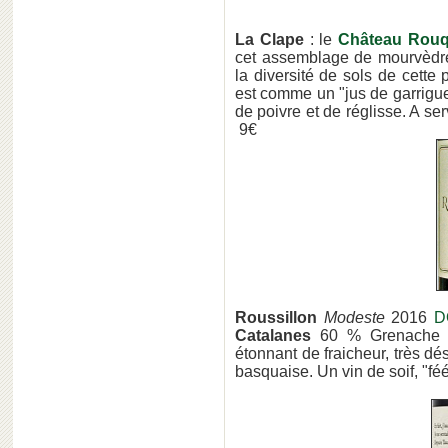
La Clape
: le
Château Rouq
cet assemblage de mourvèdre,
la diversité de sols de cette
est comme un "jus de garrigu
de poivre et de réglisse. A se
9€
Roussillon
Modeste
2016
D
Catalanes
60 % Grenache n
étonnant de fraicheur, très dés
basquaise. Un vin de soif, "féé