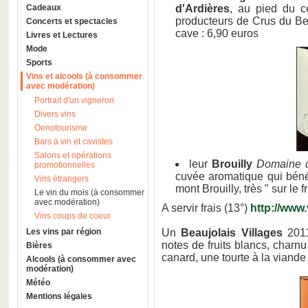
Cadeaux
d'Ardières
, au pied du cé
producteurs de Crus du Be
Concerts et spectacles
cave : 6,90 euros
Livres et Lectures
Mode
Sports
Vins et alcools (à consommer
avec modération)
Portrait d'un vigneron
Divers vins
Oenotourisme
Bars à vin et cavistes
Salons et opérations
leur
Brouilly
Domaine 
promotionnelles
cuvée aromatique qui bénéf
Vins étrangers
mont Brouilly, très " sur le f
Le vin du mois (à consommer
avec modération)
A servir frais (13°)
http://www
Vins coups de coeur
Les vins par région
Un
Beaujolais Villages
201
notes de fruits blancs, charn
Bières
canard, une tourte à la viand
Alcools (à consommer avec
modération)
Météo
Mentions légales