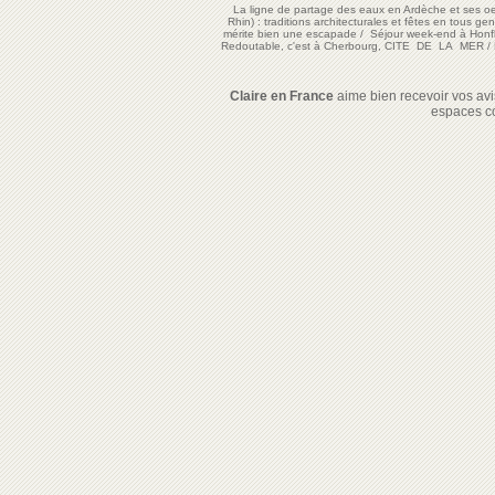
La ligne de partage des eaux en Ardèche et ses oe
Rhin) : traditions architecturales et fêtes en tous ge
mérite bien une escapade
/
Séjour week-end à Honf
Redoutable, c'est à Cherbourg, CITE DE LA MER
/
Claire en France
aime bien recevoir vos avis
espaces c