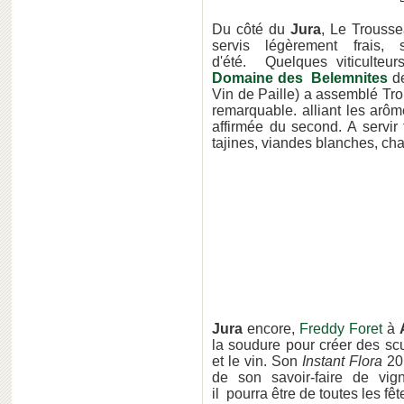
Du côté du
Jura
, Le Trousse
servis légèrement frais,
d'été. Quelques viticulteu
Domaine des Belemnites
d
Vin de Paille) a assemblé Tr
remarquable. alliant les arô
affirmée du second. A servir
tajines, viandes blanches, char
Jura
encore,
Freddy Foret
à
la soudure pour créer des sc
et le vin. Son
Instant Flora
20
de son savoir-faire de vign
il pourra être de toutes les fêt