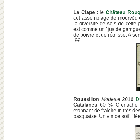
La Clape
: le
Château Rouq
cet assemblage de mourvèdre,
la diversité de sols de cette
est comme un "jus de garrigu
de poivre et de réglisse. A se
9€
Roussillon
Modeste
2016
D
Catalanes
60 % Grenache n
étonnant de fraicheur, très dés
basquaise. Un vin de soif, "féé