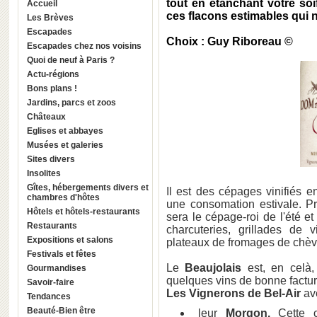
tout en étanchant votre soi
Accueil
ces flacons estimables qui 
Les Brèves
Escapades
Choix : Guy Riboreau ©
Escapades chez nos voisins
Quoi de neuf à Paris ?
Actu-régions
Bons plans !
Jardins, parcs et zoos
Châteaux
Eglises et abbayes
Musées et galeries
Sites divers
Insolites
Gîtes, hébergements divers et
Il est des cépages vinifiés 
chambres d'hôtes
une consomation estivale. Pr
Hôtels et hôtels-restaurants
sera le cépage-roi de l'été 
Restaurants
charcuteries, grillades de
Expositions et salons
plateaux de fromages de chèvre
Festivals et fêtes
Le
Beaujolais
est, en celà,
Gourmandises
quelques vins de bonne factur
Savoir-faire
Les Vignerons de Bel-Air
av
Tendances
Beauté-Bien être
leur
Morgon.
Cette 