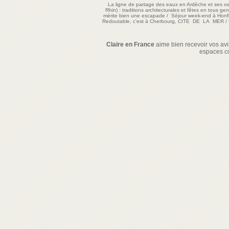
La ligne de partage des eaux en Ardèche et ses oe
Rhin) : traditions architecturales et fêtes en tous ge
mérite bien une escapade
/
Séjour week-end à Honf
Redoutable, c'est à Cherbourg, CITE DE LA MER
/
Claire en France
aime bien recevoir vos avis
espaces c