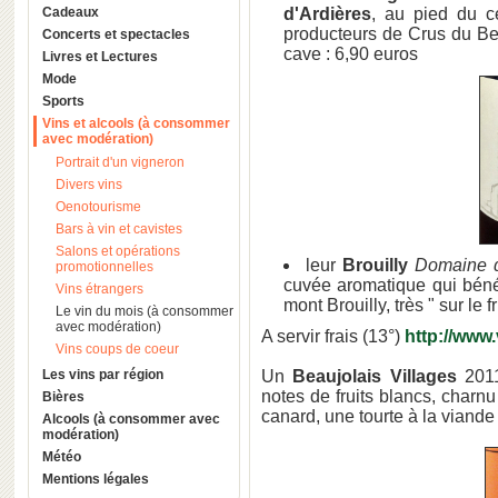
Cadeaux
d'Ardières
, au pied du cé
producteurs de Crus du Be
Concerts et spectacles
cave : 6,90 euros
Livres et Lectures
Mode
Sports
Vins et alcools (à consommer
avec modération)
Portrait d'un vigneron
Divers vins
Oenotourisme
Bars à vin et cavistes
Salons et opérations
leur
Brouilly
Domaine 
promotionnelles
cuvée aromatique qui bénéf
Vins étrangers
mont Brouilly, très " sur le f
Le vin du mois (à consommer
avec modération)
A servir frais (13°)
http://www
Vins coups de coeur
Les vins par région
Un
Beaujolais Villages
201
notes de fruits blancs, charn
Bières
canard, une tourte à la viand
Alcools (à consommer avec
modération)
Météo
Mentions légales