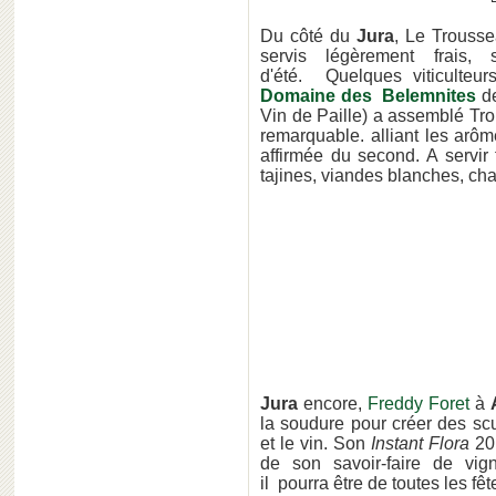
Du côté du
Jura
, Le Trousse
servis légèrement frais,
d'été. Quelques viticulteu
Domaine des Belemnites
d
Vin de Paille) a assemblé Tr
remarquable. alliant les arô
affirmée du second. A servir
tajines, viandes blanches, char
Jura
encore,
Freddy Foret
à
la soudure pour créer des sc
et le vin. Son
Instant Flora
20
de son savoir-faire de vign
il pourra être de toutes les fêt